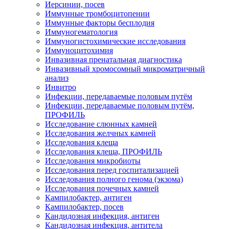
Иерсинии, посев
Иммунные тромбоцитопении
Иммунные факторы бесплодия
Иммуногематология
Иммуногистохимические исследования
Иммуноцитохимия
Инвазивная пренатальная диагностика
Инвазивный хромосомный микроматричный
анализ
Инвитро
Инфекции, передаваемые половым путём
Инфекции, передаваемые половым путём,
ПРОФИЛЬ
Исследование слюнных камней
Исследования желчных камней
Исследования клеща
Исследования клеща, ПРОФИЛЬ
Исследования микробиоты
Исследования перед госпитализацией
Исследования полного генома (экзома)
Исследования почечных камней
Кампилобактер, антиген
Кампилобактер, посев
Кандидозная инфекция, антиген
Кандидозная инфекция, антитела