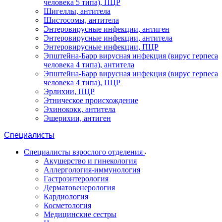
человека 5 типа), ПЦР
Шигеллы, антитела
Шистосомы, антитела
Энтеровирусные инфекции, антиген
Энтеровирусные инфекции, антитела
Энтеровирусные инфекции, ПЦР
Эпштейна-Барр вирусная инфекция (вирус герпеса
человека 4 типа), антитела
Эпштейна-Барр вирусная инфекция (вирус герпеса
человека 4 типа), ПЦР
Эрлихии, ПЦР
Этническое происхождение
Эхинококк, антитела
Эшерихии, антиген
Специалисты
Специалисты взрослого отделения
Акушерство и гинекология
Аллергология-иммунология
Гастроэнтерология
Дерматовенерология
Кардиология
Косметология
Медицинские сестры