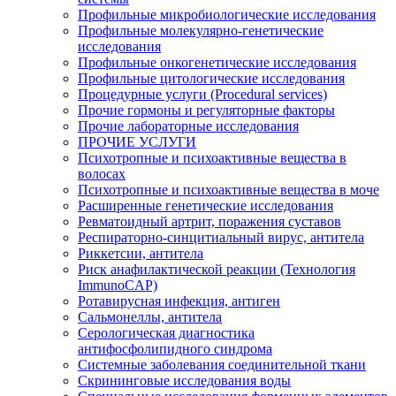
Профильные микробиологические исследования
Профильные молекулярно-генетические
исследования
Профильные онкогенетические исследования
Профильные цитологические исследования
Процедурные услуги (Procedural services)
Прочие гормоны и регуляторные факторы
Прочие лабораторные исследования
ПРОЧИЕ УСЛУГИ
Психотропные и психоактивные вещества в
волосах
Психотропные и психоактивные вещества в моче
Расширенные генетические исследования
Ревматоидный артрит, поражения суставов
Респираторно-синцитиальный вирус, антитела
Риккетсии, антитела
Риск анафилактической реакции (Технология
ImmunoCAP)
Ротавирусная инфекция, антиген
Сальмонеллы, антитела
Серологическая диагностика
антифосфолипидного синдрома
Системные заболевания соединительной ткани
Скрининговые исследования воды