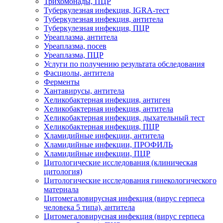
Трихомонады, ПЦР
Туберкулезная инфекция, IGRA-тест
Туберкулезная инфекция, антитела
Туберкулезная инфекция, ПЦР
Уреаплазма, антитела
Уреаплазма, посев
Уреаплазма, ПЦР
Услуги по получению результата обследования
Фасциолы, антитела
Ферменты
Хантавирусы, антитела
Хеликобактерная инфекция, антиген
Хеликобактерная инфекция, антитела
Хеликобактерная инфекция, дыхательный тест
Хеликобактерная инфекция, ПЦР
Хламидийные инфекции, антитела
Хламидийные инфекции, ПРОФИЛЬ
Хламидийные инфекции, ПЦР
Цитологические исследования (клиническая
цитология)
Цитологические исследования гинекологического
материала
Цитомегаловирусная инфекция (вирус герпеса
человека 5 типа), антитела
Цитомегаловирусная инфекция (вирус герпеса