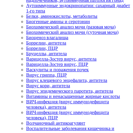
надпочечников, аутоиммунная патология гонад
Аутоиммунные эндокринопатии: сахарный диабет
1-го типа
Белки, аминокислоты, метаболиты
Биогенные амины и серотонин
Биохимический анализ мочи (разовая моча)
Биохимический анализ мочи (суточная моча)
Биоценоз влагалища
Боррелии, антитела
Боррелии, ПЦР
Бруцеллы, антитела
Варицелла-Зостер вирус, антитела
Варицелла-Зостер вирус, ПЦР
Васкулиты и поражения почек
Вирус гриппа, ПЦР
Вирус клещевого энцефалита, антитела
Вирус кори, антитела
Вирус эпидемического паротита, антитела
Витамины и ненасыщенные жирные кислоты
ВИЧ-инфекция (вирус иммунодефицита
человека), антитела
ВИЧ-инфекция (вирус иммунодефицита
человека), ПЦР
Волчаночный антикоагулянт
Воспалительные заболевания кишечника и