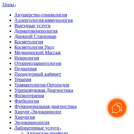
Цены
Акушерство-гинекология
Аллергология-иммунология
Выездные услуги
Дерматовенерология
Дневной Стационар
Косметология
Косметология Уход
Медицинский Массаж
Неврология
Оториноларингология
Педиатрия
Процедурный кабинет
Терапия
Травматология-Ортопедия
Ультразвуковая Диагностика
Физиотерапия
Флебология
Функциональная диагностика
Хирург-Эндокринолог
Хирургия
Эндокринология
Лабораторные услуги
Авторские профили