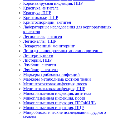
Коронавирусная инфекция, ПЦР
Краснуха, антитела
Краснуха, ПЦР
Криптококки, ПЦР
Криптоспоридии, антиген
Лабораторные исследования для корпоративных
клиентов
Легионеллы, антиген
Легионеллы, ПЦР
Лекарственный мониторинг
Липиды, липопротеины, аполипопротеины
Листерии, посев
Листерии, ПЦР
Лямблии, антиген
Лямблии, антитела
Маркеры грибковых инфекций
Маркеры метаболизма костной ткани
Менингококковая инфекция, посев
Менингококковая инфекция, ПЦР
Микоплазменная инфекция, антитела
Микоплазменная инфекция, посев
Микоплазменная инфекция, ПРОФИЛЬ
Микоплазменная инфекция, ПЦР
Микробиологические исследования грудного
молока