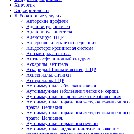
Хирургия
Эндокринология
Лабораторные услуги
Авторские профили
Аденовирус, антиген
Аденовирус, антитела
Аденовирус, ПЦР
Аллергологические исследования
Альдостерон-рениновая система
Анизакиды, антитела
Антифосфолипидный синдром
Аскариды, антитела
Аскариды/Широкий лентец, ПЦР
Аспергиллы, антиген
Аспергиллы, ПЦР
Аутоиммунные заболевания кожи
Аутоиммунные заболевания легких и сердца
Аутоиммунные неврологические заболевания
Аутоиммунные поражения желудочно-кишечного
тракта. Целиакия
Аутоиммунные поражения желудочно-кишечного
тракта. Целиакия.
Аутоиммунные поражения печени
Аутоиммунные эндокринопатии: поражение