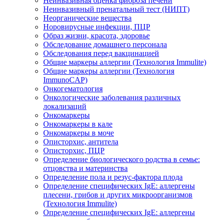
Неинвазивная оценка фиброза печени
Неинвазивный пренатальный тест (НИПТ)
Неорганические вещества
Норовирусные инфекции, ПЦР
Образ жизни, красота, здоровье
Обследование домашнего персонала
Обследования перед вакцинацией
Общие маркеры аллергии (Технология Immulite)
Общие маркеры аллергии (Технология
ImmunoCAP)
Онкогематология
Онкологические заболевания различных
локализаций
Онкомаркеры
Онкомаркеры в кале
Онкомаркеры в моче
Описторхис, антитела
Описторхис, ПЦР
Определение биологического родства в семье:
отцовства и материнства
Определение пола и резус-фактора плода
Определение специфических IgE: аллергены
плесени, грибов и других микроорганизмов
(Технология Immulite)
Определение специфических IgE: аллергены