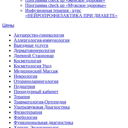
Программа check up «Женское здоровье»
Программа check up «Мужское здоровье»
Инфузионная терапия - курс
«НЕЙРОПРОФИЛАКТИКА ПРИ ДИАБЕТЕ»
Цены
Акушерство-гинекология
Аллергология-иммунология
Выездные услуги
Дерматовенерология
Дневной Стационар
Косметология
Косметология Уход
Медицинский Массаж
Неврология
Оториноларингология
Педиатрия
Процедурный кабинет
Терапия
Травматология-Ортопедия
Ультразвуковая Диагностика
Физиотерапия
Флебология
Функциональная диагностика
Хирург-Эндокринолог