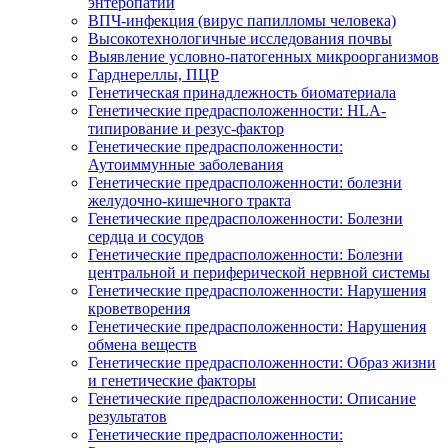
энтеропатии
ВПЧ-инфекция (вирус папилломы человека)
Высокотехнологичные исследования почвы
Выявление условно-патогенных микроорганизмов
Гарднереллы, ПЦР
Генетическая принадлежность биоматериала
Генетические предрасположенности: HLA-
типирование и резус-фактор
Генетические предрасположенности:
Аутоиммунные заболевания
Генетические предрасположенности: болезни
желудочно-кишечного тракта
Генетические предрасположенности: Болезни
сердца и сосудов
Генетические предрасположенности: Болезни
центральной и периферической нервной системы
Генетические предрасположенности: Нарушения
кроветворения
Генетические предрасположенности: Нарушения
обмена веществ
Генетические предрасположенности: Образ жизни
и генетические факторы
Генетические предрасположенности: Описание
результатов
Генетические предрасположенности: