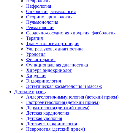
Неврология
Нефрология
Онкология, маммология
Оториноларингология
Пульмонология
Ревматология
Сердечно-сосудистая хирургия, флебология
Терапия
Травматология-ортопедия
Ультразвуковая диагностика
Урология
Физиотерапия
Функциональная диагностика
Хирург-эндокринолог
Хирургия
Эндокринология
Эстетическая косметология и массаж
Детские врачи
Аллергология-иммунология (детский прием)
Гастроэнтерология (детский прием)
Дерматология (детский прием)
Детская кардиология
Детская урология
Детская эндокринология
Неврология (детский прием)