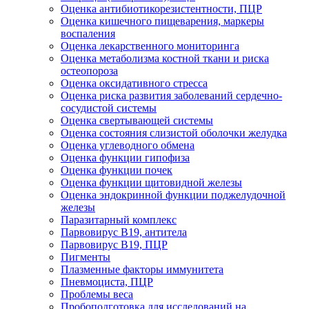
Оценка антибиотикорезистентности, ПЦР
Оценка кишечного пищеварения, маркеры
воспаления
Оценка лекарственного мониторинга
Оценка метаболизма костной ткани и риска
остеопороза
Оценка оксидативного стресса
Оценка риска развития заболеваний сердечно-
сосудистой системы
Оценка свертывающей системы
Оценка состояния слизистой оболочки желудка
Оценка углеводного обмена
Оценка функции гипофиза
Оценка функции почек
Оценка функции щитовидной железы
Оценка эндокринной функции поджелудочной
железы
Паразитарный комплекс
Парвовирус B19, антитела
Парвовирус В19, ПЦР
Пигменты
Плазменные факторы иммунитета
Пневмоциста, ПЦР
Проблемы веса
Пробоподготовка для исследований на