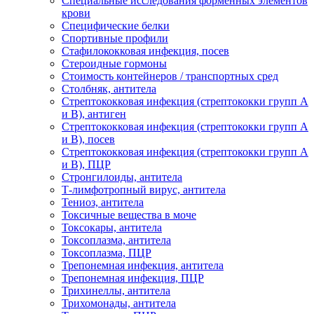
Специальные исследования форменных элементов
крови
Специфические белки
Спортивные профили
Стафилококковая инфекция, посев
Стероидные гормоны
Стоимость контейнеров / транспортных сред
Столбняк, антитела
Стрептококковая инфекция (стрептококки групп A
и B), антиген
Стрептококковая инфекция (стрептококки групп A
и B), посев
Стрептококковая инфекция (стрептококки групп A
и B), ПЦР
Стронгилоиды, антитела
Т-лимфотропный вирус, антитела
Тениоз, антитела
Токсичные вещества в моче
Токсокары, антитела
Токсоплазма, антитела
Токсоплазма, ПЦР
Трепонемная инфекция, антитела
Трепонемная инфекция, ПЦР
Трихинеллы, антитела
Трихомонады, антитела