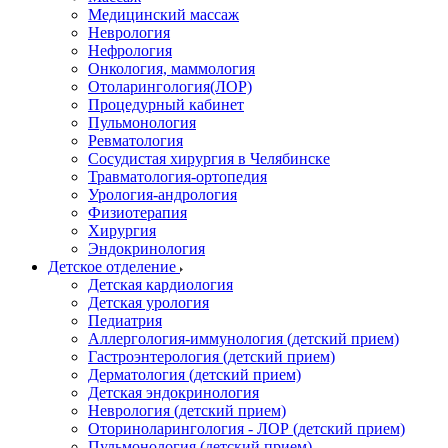
Медицинский массаж
Неврология
Нефрология
Онкология, маммология
Отоларингология(ЛОР)
Процедурный кабинет
Пульмонология
Ревматология
Сосудистая хирургия в Челябинске
Травматология-ортопедия
Урология-андрология
Физиотерапия
Хирургия
Эндокринология
Детское отделение
Детская кардиология
Детская урология
Педиатрия
Аллергология-иммунология (детский прием)
Гастроэнтерология (детский прием)
Дерматология (детский прием)
Детская эндокринология
Неврология (детский прием)
Оториноларингология - ЛОР (детский прием)
Пульмонология (детский прием)