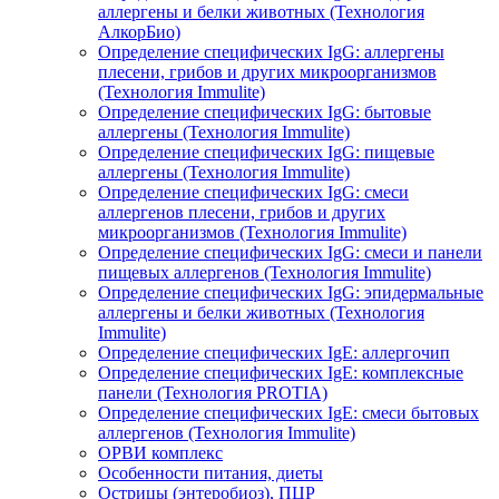
аллергены и белки животных (Технология
АлкорБио)
Определение специфических IgG: аллергены
плесени, грибов и других микроорганизмов
(Технология Immulite)
Определение специфических IgG: бытовые
аллергены (Технология Immulite)
Определение специфических IgG: пищевые
аллергены (Технология Immulite)
Определение специфических IgG: смеси
аллергенов плесени, грибов и других
микроорганизмов (Технология Immulite)
Определение специфических IgG: смеси и панели
пищевых аллергенов (Технология Immulite)
Определение специфических IgG: эпидермальные
аллергены и белки животных (Технология
Immulite)
Определение специфических IgЕ: аллергочип
Определение специфических IgЕ: комплексные
панели (Технология PROTIA)
Определение специфических IgЕ: смеси бытовых
аллергенов (Технология Immulite)
ОРВИ комплекс
Особенности питания, диеты
Острицы (энтеробиоз), ПЦР