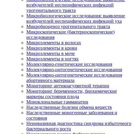
возбудителей неспецифических инфекций
урогенитального тракта
Микробиологические исследования: выявление
возбудителей неспецифических инфекций уха
Микробиоценоз урогенитального тракта
Микроскопические (бактериоскопические)
исследования
Микроэлементы в волосах
Микроэлементы в крови
Микроэлементы в моче
Микроэлементы в ногтях
Молекулярно-генетические исследования
Молекулярно-цитогенетические исследования
Молекулярно-цитогенетические исследования
абортивного материала
Мониторинг антикоагулянтной терапии
Мониторинг беременности, биохимические
маркеры состояния плода
Моноклональные гаммапатии
Наследственные болезни обмена веществ
Наследственные моногенные заболевания и
состояния
Неинвазивная диагностика синдрома избыточного
бактериального роста