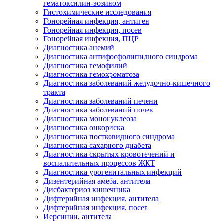
гематоксилин-эозином
Гистохимические исследования
Гонорейная инфекция, антиген
Гонорейная инфекция, посев
Гонорейная инфекция, ПЦР
Диагностика анемий
Диагностика антифосфолипидного синдрома
Диагностика гемофилий
Диагностика гемохроматоза
Диагностика заболеваний желудочно-кишечного
тракта
Диагностика заболеваний печени
Диагностика заболеваний почек
Диагностика мононуклеоза
Диагностика онкориска
Диагностика постковидного синдрома
Диагностика сахарного диабета
Диагностика скрытых кровотечений и
воспалительных процессов ЖКТ
Диагностика урогенитальных инфекций
Дизентерийная амеба, антитела
Дисбактериоз кишечника
Дифтерийная инфекция, антитела
Дифтерийная инфекция, посев
Иерсинии, антитела