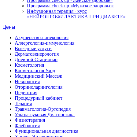
Программа check up «Женское здоровье»
Программа check up «Мужское здоровье»
Инфузионная терапия - курс
«НЕЙРОПРОФИЛАКТИКА ПРИ ДИАБЕТЕ»
Цены
Акушерство-гинекология
Аллергология-иммунология
Выездные услуги
Дерматовенерология
Дневной Стационар
Косметология
Косметология Уход
Медицинский Массаж
Неврология
Оториноларингология
Педиатрия
Процедурный кабинет
Терапия
Травматология-Ортопедия
Ультразвуковая Диагностика
Физиотерапия
Флебология
Функциональная диагностика
Хирург-Эндокринолог