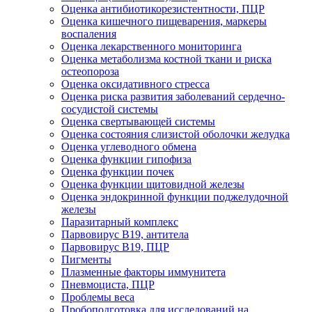
Оценка антибиотикорезистентности, ПЦР
Оценка кишечного пищеварения, маркеры
воспаления
Оценка лекарственного мониторинга
Оценка метаболизма костной ткани и риска
остеопороза
Оценка оксидативного стресса
Оценка риска развития заболеваний сердечно-
сосудистой системы
Оценка свертывающей системы
Оценка состояния слизистой оболочки желудка
Оценка углеводного обмена
Оценка функции гипофиза
Оценка функции почек
Оценка функции щитовидной железы
Оценка эндокринной функции поджелудочной
железы
Паразитарный комплекс
Парвовирус B19, антитела
Парвовирус В19, ПЦР
Пигменты
Плазменные факторы иммунитета
Пневмоциста, ПЦР
Проблемы веса
Пробоподготовка для исследований на