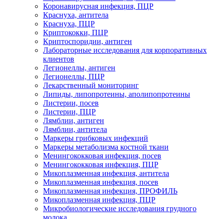
Коронавирусная инфекция, ПЦР
Краснуха, антитела
Краснуха, ПЦР
Криптококки, ПЦР
Криптоспоридии, антиген
Лабораторные исследования для корпоративных
клиентов
Легионеллы, антиген
Легионеллы, ПЦР
Лекарственный мониторинг
Липиды, липопротеины, аполипопротеины
Листерии, посев
Листерии, ПЦР
Лямблии, антиген
Лямблии, антитела
Маркеры грибковых инфекций
Маркеры метаболизма костной ткани
Менингококковая инфекция, посев
Менингококковая инфекция, ПЦР
Микоплазменная инфекция, антитела
Микоплазменная инфекция, посев
Микоплазменная инфекция, ПРОФИЛЬ
Микоплазменная инфекция, ПЦР
Микробиологические исследования грудного
молока