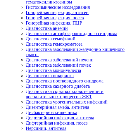
гематоксилин-эозином
Гистохимические исследования
Гонорейная инфекция, антиген
Гонорейная инфекция, посев
Гонорейная инфекция, ПЦР
Диагностика анемий
Диагностика антифосфолипидного синдрома
Диагностика гемофилий
Диагностика гемохроматоза
Диагностика заболеваний желудочно-кишечного
тракта
Диагностика заболеваний печени
Диагностика заболеваний почек
Диагностика мононуклеоза
Диагностика онкориска
Диагностика постковидного синдрома
Диагностика сахарного диабета
Диагностика скрытых кровотечений и
воспалительных процессов ЖКТ
Диагностика урогенитальных инфекций
Дизентерийная амеба, антитела
Дисбактериоз кишечника
Дифтерийная инфекция, антитела
Дифтерийная инфекция, посев
Иерсинии, антитела