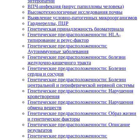
энтеропатии
ВПЧ-инфекция (вирус папилломы человека)
Высокотехнологичные исследования почвы
Выявление условно-патогенных микроорганизмов
Гарднереллы, ПЦР
Генетическая принадлежность биоматериала
Генетические предрасположенности: HLA-
типирование и резус-фактор
Генетические предрасположенности:
Аутоиммунные заболевания
Генетические предрасположенности: болезни
желудочно-кишечного тракта
Генетические предрасположенности: Болезни
сердца и сосудов
Генетические предрасположенности: Болезни
центральной и периферической нервной системы
Генетические предрасположенности: Нарушения
кроветворения
Генетические предрасположенности: Нарушения
обмена веществ
Генетические предрасположенности: Образ жизни
и генетические факторы
Генетические предрасположенности: Описание
результатов
Генетические предрасположенности: