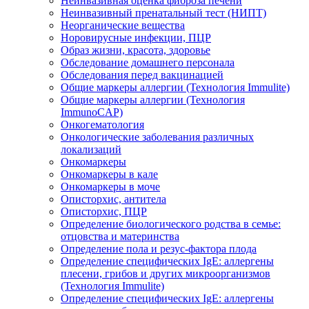
Неинвазивная оценка фиброза печени
Неинвазивный пренатальный тест (НИПТ)
Неорганические вещества
Норовирусные инфекции, ПЦР
Образ жизни, красота, здоровье
Обследование домашнего персонала
Обследования перед вакцинацией
Общие маркеры аллергии (Технология Immulite)
Общие маркеры аллергии (Технология
ImmunoCAP)
Онкогематология
Онкологические заболевания различных
локализаций
Онкомаркеры
Онкомаркеры в кале
Онкомаркеры в моче
Описторхис, антитела
Описторхис, ПЦР
Определение биологического родства в семье:
отцовства и материнства
Определение пола и резус-фактора плода
Определение специфических IgE: аллергены
плесени, грибов и других микроорганизмов
(Технология Immulite)
Определение специфических IgE: аллергены