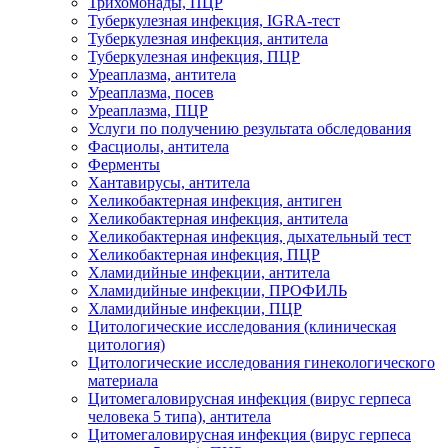
Трихомонады, ПЦР
Туберкулезная инфекция, IGRA-тест
Туберкулезная инфекция, антитела
Туберкулезная инфекция, ПЦР
Уреаплазма, антитела
Уреаплазма, посев
Уреаплазма, ПЦР
Услуги по получению результата обследования
Фасциолы, антитела
Ферменты
Хантавирусы, антитела
Хеликобактерная инфекция, антиген
Хеликобактерная инфекция, антитела
Хеликобактерная инфекция, дыхательный тест
Хеликобактерная инфекция, ПЦР
Хламидийные инфекции, антитела
Хламидийные инфекции, ПРОФИЛЬ
Хламидийные инфекции, ПЦР
Цитологические исследования (клиническая
цитология)
Цитологические исследования гинекологического
материала
Цитомегаловирусная инфекция (вирус герпеса
человека 5 типа), антитела
Цитомегаловирусная инфекция (вирус герпеса