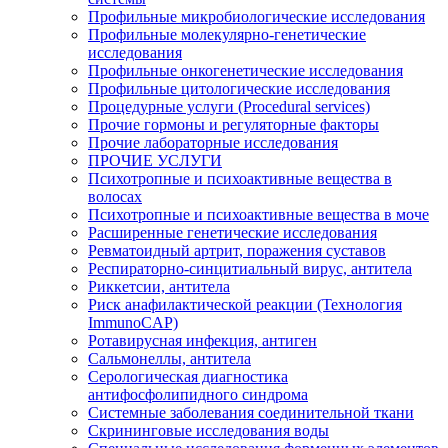
Профильные микробиологические исследования
Профильные молекулярно-генетические
исследования
Профильные онкогенетические исследования
Профильные цитологические исследования
Процедурные услуги (Procedural services)
Прочие гормоны и регуляторные факторы
Прочие лабораторные исследования
ПРОЧИЕ УСЛУГИ
Психотропные и психоактивные вещества в
волосах
Психотропные и психоактивные вещества в моче
Расширенные генетические исследования
Ревматоидный артрит, поражения суставов
Респираторно-синцитиальный вирус, антитела
Риккетсии, антитела
Риск анафилактической реакции (Технология
ImmunoCAP)
Ротавирусная инфекция, антиген
Сальмонеллы, антитела
Серологическая диагностика
антифосфолипидного синдрома
Системные заболевания соединительной ткани
Скрининговые исследования воды