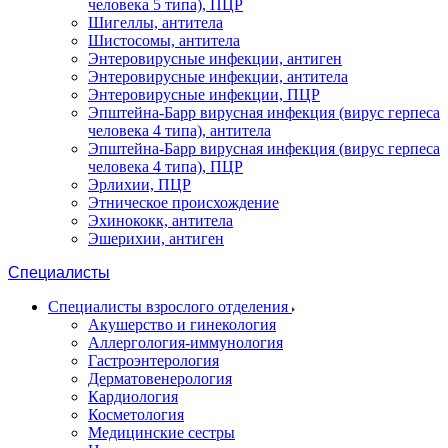
человека 5 типа), ПЦР
Шигеллы, антитела
Шистосомы, антитела
Энтеровирусные инфекции, антиген
Энтеровирусные инфекции, антитела
Энтеровирусные инфекции, ПЦР
Эпштейна-Барр вирусная инфекция (вирус герпеса
человека 4 типа), антитела
Эпштейна-Барр вирусная инфекция (вирус герпеса
человека 4 типа), ПЦР
Эрлихии, ПЦР
Этническое происхождение
Эхинококк, антитела
Эшерихии, антиген
Специалисты
Специалисты взрослого отделения
Акушерство и гинекология
Аллергология-иммунология
Гастроэнтерология
Дерматовенерология
Кардиология
Косметология
Медицинские сестры