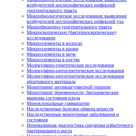
возбудителей неспецифических инфекций
урогенитального тракта
Микробиологические исследования: выявление
возбудителей неспецифических инфекций уха
Микробиоценоз урогенитального тракта
Микроскопические (бактериоскопические)
исследования
Микроэлементы в волосах
Микроэлементы в крови
Микроэлементы в моче
Микроэлементы в ногтях
Молекулярно-генетические исследования
Молекулярно-цитогенетические исследования
Молекулярно-цитогенетические исследования
абортивного материала
Мониторинг антикоагулянтной терапии
Мониторинг беременности, биохимические
маркеры состояния плода
Моноклональные гаммапатии
Наследственные болезни обмена веществ
Наследственные моногенные заболевания и
состояния
Неинвазивная диагностика синдрома избыточного
бактериального роста