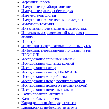
Иерсинии, посев
Иммунные тромбоцитопении
Иммунные факторы бесплодия
Иммуногематология
Иммуногистохимические исследования
Иммуноцитохимия
Инвазивная пренатальная диагностика
Инвазивный хромосомный микроматричный
анализ
Инвитро
Инфекции, передаваемые половым путём
Инфекции, передаваемые половым путём,
ПРОФИЛЬ
Исследование слюнных камней
Исследования желчных камней
Исследования клеща
Исследования клеща, ПРОФИЛЬ
Исследования микробиоты
Исследования перед госпитализацией
Исследования полного генома (экзома)
Исследования почечных камней
Кампилобактер, антиген
Кампилобактер, посев
Кандидозная инфекция, антиген
Кандидозная инфекция, антитела