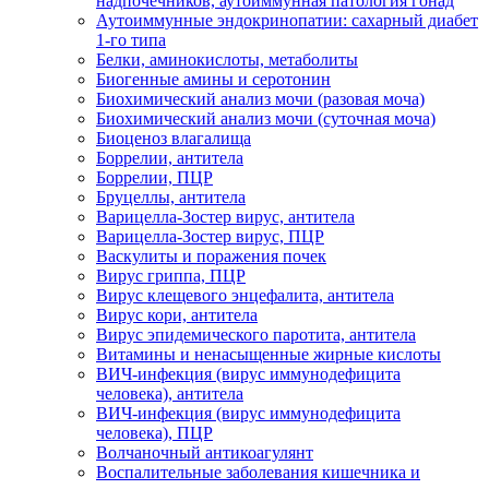
надпочечников, аутоиммунная патология гонад
Аутоиммунные эндокринопатии: сахарный диабет
1-го типа
Белки, аминокислоты, метаболиты
Биогенные амины и серотонин
Биохимический анализ мочи (разовая моча)
Биохимический анализ мочи (суточная моча)
Биоценоз влагалища
Боррелии, антитела
Боррелии, ПЦР
Бруцеллы, антитела
Варицелла-Зостер вирус, антитела
Варицелла-Зостер вирус, ПЦР
Васкулиты и поражения почек
Вирус гриппа, ПЦР
Вирус клещевого энцефалита, антитела
Вирус кори, антитела
Вирус эпидемического паротита, антитела
Витамины и ненасыщенные жирные кислоты
ВИЧ-инфекция (вирус иммунодефицита
человека), антитела
ВИЧ-инфекция (вирус иммунодефицита
человека), ПЦР
Волчаночный антикоагулянт
Воспалительные заболевания кишечника и