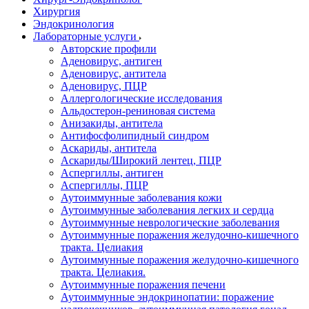
Хирургия
Эндокринология
Лабораторные услуги
Авторские профили
Аденовирус, антиген
Аденовирус, антитела
Аденовирус, ПЦР
Аллергологические исследования
Альдостерон-рениновая система
Анизакиды, антитела
Антифосфолипидный синдром
Аскариды, антитела
Аскариды/Широкий лентец, ПЦР
Аспергиллы, антиген
Аспергиллы, ПЦР
Аутоиммунные заболевания кожи
Аутоиммунные заболевания легких и сердца
Аутоиммунные неврологические заболевания
Аутоиммунные поражения желудочно-кишечного
тракта. Целиакия
Аутоиммунные поражения желудочно-кишечного
тракта. Целиакия.
Аутоиммунные поражения печени
Аутоиммунные эндокринопатии: поражение