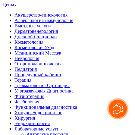
Цены
Акушерство-гинекология
Аллергология-иммунология
Выездные услуги
Дерматовенерология
Дневной Стационар
Косметология
Косметология Уход
Медицинский Массаж
Неврология
Оториноларингология
Педиатрия
Процедурный кабинет
Терапия
Травматология-Ортопедия
Ультразвуковая Диагностика
Физиотерапия
Флебология
Функциональная диагностика
Хирург-Эндокринолог
Хирургия
Эндокринология
Лабораторные услуги
Авторские профили