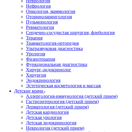
Неврология
Нефрология
Онкология, маммология
Оториноларингология
Пульмонология
Ревматология
Сердечно-сосудистая хирургия, флебология
Терапия
Травматология-ортопедия
Ультразвуковая диагностика
Урология
Физиотерапия
Функциональная диагностика
Хирург-эндокринолог
Хирургия
Эндокринология
Эстетическая косметология и массаж
Детские врачи
Аллергология-иммунология (детский прием)
Гастроэнтерология (детский прием)
Дерматология (детский прием)
Детская кардиология
Детская урология
Детская эндокринология
Неврология (детский прием)