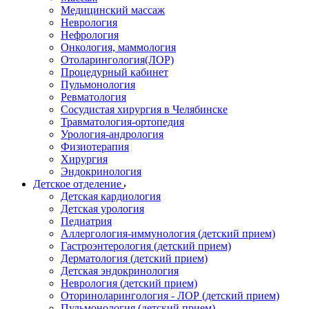
Медицинский массаж
Неврология
Нефрология
Онкология, маммология
Отоларингология(ЛОР)
Процедурный кабинет
Пульмонология
Ревматология
Сосудистая хирургия в Челябинске
Травматология-ортопедия
Урология-андрология
Физиотерапия
Хирургия
Эндокринология
Детское отделение
Детская кардиология
Детская урология
Педиатрия
Аллергология-иммунология (детский прием)
Гастроэнтерология (детский прием)
Дерматология (детский прием)
Детская эндокринология
Неврология (детский прием)
Оториноларингология - ЛОР (детский прием)
Пульмонология (детский прием)