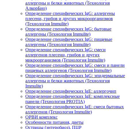
аллергены и белки животных (Технология
АлкорБио)
Определение специфических IgG: аллергены
плесени, грибов и других микроорганизмов
(Технология Immulite)
Определение специфических IgG: бытовые
аллергены (Технология Immulite)
Определение специфических IgG: пищевые
аллергены (Технология Immulite)
Определение специфических IgG: смеси
аллергенов плесени, грибов и других
микроорганизмов (Технология Immulite)
Определение специфических IgG: смеси и панели
пищевых аллергенов (Технология Immulite)
Определение специфических IgG: эпидермальные
аллергены и белки животных (Технология
Immulite)
Определение специфических IgЕ: аллергочип
Определение специфических IgЕ: комплексные
панели (Технология PROTIA)
Определение специфических IgЕ: смеси бытовых
аллергенов (Технология Immulite)
ОРВИ комплекс
Особенности питания, диеты
Острицы (энтеробиоз), ПЦР