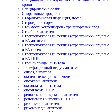
Специальные исследования форменных элементов
крови
Специфические белки
Спортивные профили
Стафилококковая инфекция, посев
Стероидные гормоны
Стоимость контейнеров / транспортных сред
Столбняк, антитела
Стрептококковая инфекция (стрептококки групп A
и B), антиген
Стрептококковая инфекция (стрептококки групп A
и B), посев
Стрептококковая инфекция (стрептококки групп A
и B), ПЦР
Стронгилоиды, антитела
Т-лимфотропный вирус, антитела
Тениоз, антитела
Токсичные вещества в моче
Токсокары, антитела
Токсоплазма, антитела
Токсоплазма, ПЦР
Трепонемная инфекция, антитела
Трепонемная инфекция, ПЦР
Трихинеллы, антитела
Трихомонады, антитела