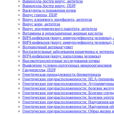
Варицелла-Зостер вирус, антитела
Варицелла-Зостер вирус, ПЦР
Васкулиты и поражения почек
Вирус гриппа, ПЦР
Вирус клещевого энцефалита, антитела
Вирус кори, антитела
Вирус эпидемического паротита, антитела
Витамины и ненасыщенные жирные кислоты
ВИЧ-инфекция (вирус иммунодефицита человека), 
ВИЧ-инфекция (вирус иммунодефицита человека),
Волчаночный антикоагулянт
Воспалительные заболевания кишечника и энтероп
ВПЧ-инфекция (вирус папилломы человека)
Высокотехнологичные исследования почвы
Выявление условно-патогенных микроорганизмов
Гарднереллы, ПЦР
Генетическая принадлежность биоматериала
Генетические предрасположенности: HLA-типирова
Генетические предрасположенности: Аутоиммунны
Генетические предрасположенности: болезни желу
Генетические предрасположенности: Болезни сердца
Генетические предрасположенности: Болезни цент
Генетические предрасположенности: Нарушения кр
Генетические предрасположенности: Нарушения об
Генетические предрасположенности: Образ жизни и