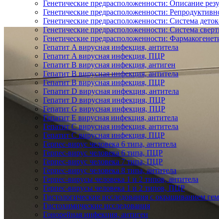
Генетические предрасположенности: Описание резу
Генетические предрасположенности: Репродуктивно
Генетические предрасположенности: Система дето
Генетические предрасположенности: Система свер
Генетические предрасположенности: Фармакогенет
Гепатит A вирусная инфекция, антитела
Гепатит A вирусная инфекция, ПЦР
Гепатит B вирусная инфекция, антиген
Гепатит B вирусная инфекция, антитела
Гепатит B вирусная инфекция, ПЦР
Гепатит D вирусная инфекция, антитела
Гепатит D вирусная инфекция, ПЦР
Гепатит G вирусная инфекция, ПЦР
Гепатит Е вирусная инфекция, антитела
Гепатит С вирусная инфекция, антитела
Гепатит С вирусная инфекция, ПЦР
Герпес-вирус человека 6 типа, антитела
Герпес-вирус человека 6 типа, ПЦР
Герпес-вирус человека 7 типа, ПЦР
Герпес-вирус человека 8 типа, антитела
Герпес-вирусы человека 1 и 2 типов, антитела
Герпес-вирусы человека 1 и 2 типов, ПЦР
Гистологические исследования с окрашиванием ге
Гистохимические исследования
Гонорейная инфекция, антиген