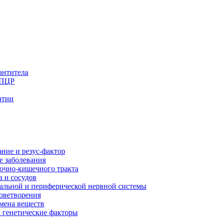
антитела
 ПЦР
атии
ние и резус-фактор
е заболевания
дочно-кишечного тракта
 и сосудов
ральной и периферической нервной системы
оветворения
мена веществ
 генетические факторы