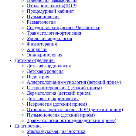
Онкология, маммология
Отоларингология(ЛОР)
Процедурный кабинет
Пульмонология
Ревматология
Сосудистая хирургия в Челябинске
Травматология-ортопедия
Урология-андрология
Физиотерапия
Хирургия
Эндокринология
Детское отделение
Детская кардиология
Детская урология
Педиатрия
Аллергология-иммунология (детский прием)
Гастроэнтерология (детский прием)
Дерматология (детский прием)
Детская эндокринология
Неврология (детский прием)
Оториноларингология - ЛОР (детский прием)
Пульмонология (детский прием)
Травматология-ортопедия (детский прием)
Диагностика
Ультразвуковая диагностика