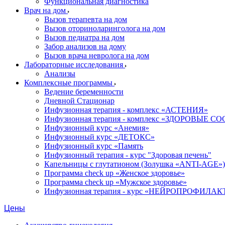
Функциональная диагностика
Врач на дом
Вызов терапевта на дом
Вызов оториноларинголога на дом
Вызов педиатра на дом
Забор анализов на дому
Вызов врача невролога на дом
Лабораторные исследования
Анализы
Комплексные программы
Ведение беременности
Дневной Стационар
Инфузионная терапия - комплекс «АСТЕНИЯ»
Инфузионная терапия - комплекс «ЗДОРОВЫЕ С
Инфузионный курс «Анемия»
Инфузионный курс «ДЕТОКС»
Инфузионный курс «Память
Инфузионный терапия - курс "Здоровая печень"
Капельницы с глутатионом (Золушка «ANTI-AGE»)
Программа check up «Женское здоровье»
Программа check up «Мужское здоровье»
Инфузионная терапия - курс «НЕЙРОПРОФИЛ
Цены