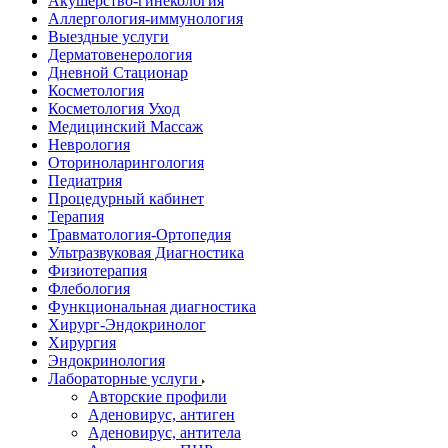
Акушерство-гинекология
Аллергология-иммунология
Выездные услуги
Дерматовенерология
Дневной Стационар
Косметология
Косметология Уход
Медицинский Массаж
Неврология
Оториноларингология
Педиатрия
Процедурный кабинет
Терапия
Травматология-Ортопедия
Ультразвуковая Диагностика
Физиотерапия
Флебология
Функциональная диагностика
Хирург-Эндокринолог
Хирургия
Эндокринология
Лабораторные услуги
Авторские профили
Аденовирус, антиген
Аденовирус, антитела