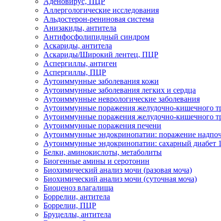
Аденовирус, ПЦР
Аллергологические исследования
Альдостерон-рениновая система
Анизакиды, антитела
Антифосфолипидный синдром
Аскариды, антитела
Аскариды/Широкий лентец, ПЦР
Аспергиллы, антиген
Аспергиллы, ПЦР
Аутоиммунные заболевания кожи
Аутоиммунные заболевания легких и сердца
Аутоиммунные неврологические заболевания
Аутоиммунные поражения желудочно-кишечного тр
Аутоиммунные поражения желудочно-кишечного тр
Аутоиммунные поражения печени
Аутоиммунные эндокринопатии: поражение надпоче
Аутоиммунные эндокринопатии: сахарный диабет 1
Белки, аминокислоты, метаболиты
Биогенные амины и серотонин
Биохимический анализ мочи (разовая моча)
Биохимический анализ мочи (суточная моча)
Биоценоз влагалища
Боррелии, антитела
Боррелии, ПЦР
Бруцеллы, антитела