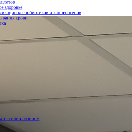
льтатов
е здоровье
ксикации ксенобиотиков и канцерогенов
тывания крови
ика
матоксилин-эозином