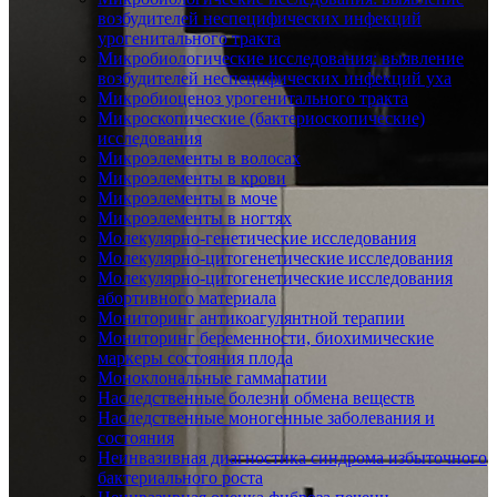
возбудителей неспецифических инфекций
урогенитального тракта
Микробиологические исследования: выявление
возбудителей неспецифических инфекций уха
Микробиоценоз урогенитального тракта
Микроскопические (бактериоскопические)
исследования
Микроэлементы в волосах
Микроэлементы в крови
Микроэлементы в моче
Микроэлементы в ногтях
Молекулярно-генетические исследования
Молекулярно-цитогенетические исследования
Молекулярно-цитогенетические исследования
абортивного материала
Мониторинг антикоагулянтной терапии
Мониторинг беременности, биохимические
маркеры состояния плода
Моноклональные гаммапатии
Наследственные болезни обмена веществ
Наследственные моногенные заболевания и
состояния
Неинвазивная диагностика синдрома избыточного
бактериального роста