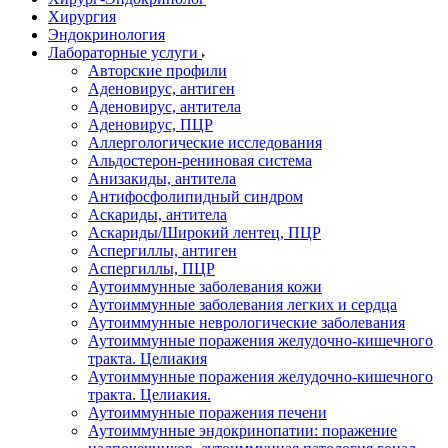
Хирургия
Эндокринология
Лабораторные услуги
Авторские профили
Аденовирус, антиген
Аденовирус, антитела
Аденовирус, ПЦР
Аллергологические исследования
Альдостерон-рениновая система
Анизакиды, антитела
Антифосфолипидный синдром
Аскариды, антитела
Аскариды/Широкий лентец, ПЦР
Аспергиллы, антиген
Аспергиллы, ПЦР
Аутоиммунные заболевания кожи
Аутоиммунные заболевания легких и сердца
Аутоиммунные неврологические заболевания
Аутоиммунные поражения желудочно-кишечного
тракта. Целиакия
Аутоиммунные поражения желудочно-кишечного
тракта. Целиакия.
Аутоиммунные поражения печени
Аутоиммунные эндокринопатии: поражение