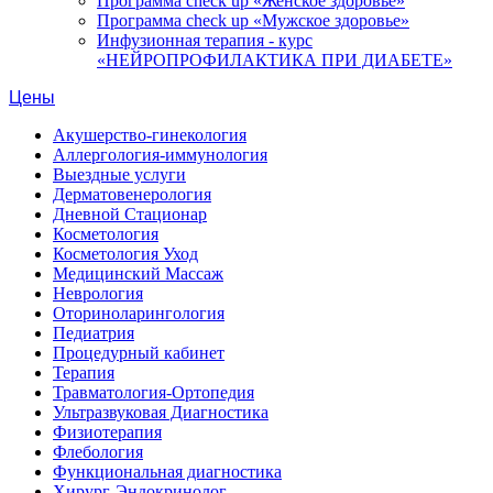
Программа check up «Женское здоровье»
Программа check up «Мужское здоровье»
Инфузионная терапия - курс
«НЕЙРОПРОФИЛАКТИКА ПРИ ДИАБЕТЕ»
Цены
Акушерство-гинекология
Аллергология-иммунология
Выездные услуги
Дерматовенерология
Дневной Стационар
Косметология
Косметология Уход
Медицинский Массаж
Неврология
Оториноларингология
Педиатрия
Процедурный кабинет
Терапия
Травматология-Ортопедия
Ультразвуковая Диагностика
Физиотерапия
Флебология
Функциональная диагностика
Хирург-Эндокринолог