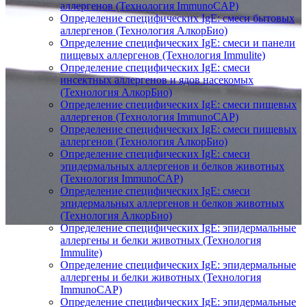
аллергенов (Технология ImmunoCAP)
Определение специфических IgE: смеси бытовых
аллергенов (Технология АлкорБио)
Определение специфических IgE: смеси и панели
пищевых аллергенов (Технология Immulite)
Определение специфических IgE: смеси
инсектных аллергенов и ядов насекомых
(Технология АлкорБио)
Определение специфических IgE: смеси пищевых
аллергенов (Технология ImmunoCAP)
Определение специфических IgE: смеси пищевых
аллергенов (Технология АлкорБио)
Определение специфических IgE: смеси
эпидермальных аллергенов и белков животных
(Технология ImmunoCAP)
Определение специфических IgE: смеси
эпидермальных аллергенов и белков животных
(Технология АлкорБио)
Определение специфических IgE: эпидермальные
аллергены и белки животных (Технология
Immulite)
Определение специфических IgE: эпидермальные
аллергены и белки животных (Технология
ImmunoCAP)
Определение специфических IgE: эпидермальные