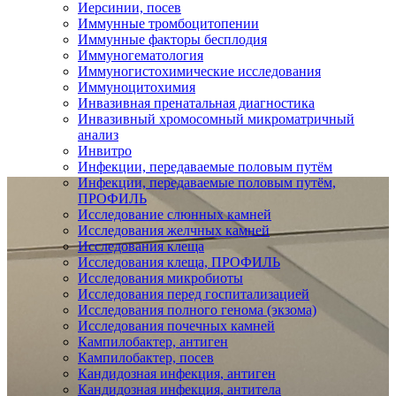
Иерсинии, посев
Иммунные тромбоцитопении
Иммунные факторы бесплодия
Иммуногематология
Иммуногистохимические исследования
Иммуноцитохимия
Инвазивная пренатальная диагностика
Инвазивный хромосомный микроматричный
анализ
Инвитро
Инфекции, передаваемые половым путём
Инфекции, передаваемые половым путём,
ПРОФИЛЬ
Исследование слюнных камней
Исследования желчных камней
Исследования клеща
Исследования клеща, ПРОФИЛЬ
Исследования микробиоты
Исследования перед госпитализацией
Исследования полного генома (экзома)
Исследования почечных камней
Кампилобактер, антиген
Кампилобактер, посев
Кандидозная инфекция, антиген
Кандидозная инфекция, антитела