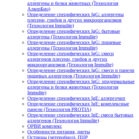
аллергены и белки животных (Технология
АлкорБио)
Определение специфических IgG: аллергены
плесени, грибов и других микроорганизмов
(Технология Immulite)
Определение специфических IgG: бытовые
аллергены (Технология Immulite)
Определение специфических IgG: пищевые
аллергены (Технология Immulite)
Определение специфических IgG: смеси
аллергенов плесени, грибов и других
микроорганизмов (Технология Immulite)
Определение специфических IgG: смеси и панели
пищевых аллергенов (Технология Immulite)
Определение специфических IgG: эпидермальные
аллергены и белки животных (Технология
Immulite)
Определение специфических IgЕ: аллергочип
Определение специфических IgЕ: комплексные
панели (Технология PROTIA)
Определение специфических IgЕ: смеси бытовых
аллергенов (Технология Immulite)
ОРВИ комплекс
Особенности питания, диеты
Острицы (энтеробиоз), ПЦР