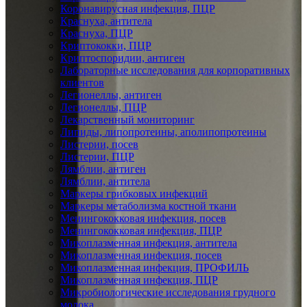
Коронавирусная инфекция, ПЦР
Краснуха, антитела
Краснуха, ПЦР
Криптококки, ПЦР
Криптоспоридии, антиген
Лабораторные исследования для корпоративных
клиентов
Легионеллы, антиген
Легионеллы, ПЦР
Лекарственный мониторинг
Липиды, липопротеины, аполипопротеины
Листерии, посев
Листерии, ПЦР
Лямблии, антиген
Лямблии, антитела
Маркеры грибковых инфекций
Маркеры метаболизма костной ткани
Менингококковая инфекция, посев
Менингококковая инфекция, ПЦР
Микоплазменная инфекция, антитела
Микоплазменная инфекция, посев
Микоплазменная инфекция, ПРОФИЛЬ
Микоплазменная инфекция, ПЦР
Микробиологические исследования грудного
молока