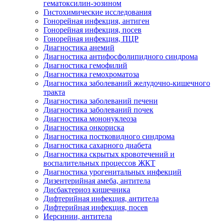
гематоксилин-эозином
Гистохимические исследования
Гонорейная инфекция, антиген
Гонорейная инфекция, посев
Гонорейная инфекция, ПЦР
Диагностика анемий
Диагностика антифосфолипидного синдрома
Диагностика гемофилий
Диагностика гемохроматоза
Диагностика заболеваний желудочно-кишечного
тракта
Диагностика заболеваний печени
Диагностика заболеваний почек
Диагностика мононуклеоза
Диагностика онкориска
Диагностика постковидного синдрома
Диагностика сахарного диабета
Диагностика скрытых кровотечений и
воспалительных процессов ЖКТ
Диагностика урогенитальных инфекций
Дизентерийная амеба, антитела
Дисбактериоз кишечника
Дифтерийная инфекция, антитела
Дифтерийная инфекция, посев
Иерсинии, антитела