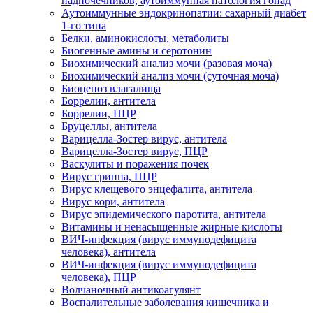
надпочечников, аутоиммунная патология гонад
Аутоиммунные эндокринопатии: сахарный диабет
1-го типа
Белки, аминокислоты, метаболиты
Биогенные амины и серотонин
Биохимический анализ мочи (разовая моча)
Биохимический анализ мочи (суточная моча)
Биоценоз влагалища
Боррелии, антитела
Боррелии, ПЦР
Бруцеллы, антитела
Варицелла-Зостер вирус, антитела
Варицелла-Зостер вирус, ПЦР
Васкулиты и поражения почек
Вирус гриппа, ПЦР
Вирус клещевого энцефалита, антитела
Вирус кори, антитела
Вирус эпидемического паротита, антитела
Витамины и ненасыщенные жирные кислоты
ВИЧ-инфекция (вирус иммунодефицита
человека), антитела
ВИЧ-инфекция (вирус иммунодефицита
человека), ПЦР
Волчаночный антикоагулянт
Воспалительные заболевания кишечника и