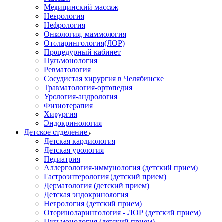
Медицинский массаж
Неврология
Нефрология
Онкология, маммология
Отоларингология(ЛОР)
Процедурный кабинет
Пульмонология
Ревматология
Сосудистая хирургия в Челябинске
Травматология-ортопедия
Урология-андрология
Физиотерапия
Хирургия
Эндокринология
Детское отделение
Детская кардиология
Детская урология
Педиатрия
Аллергология-иммунология (детский прием)
Гастроэнтерология (детский прием)
Дерматология (детский прием)
Детская эндокринология
Неврология (детский прием)
Оториноларингология - ЛОР (детский прием)
Пульмонология (детский прием)