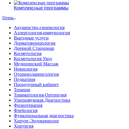
Комплексные программы
Цены
Акушерство-гинекология
Аллергология-иммунология
Выездные услуги
Дерматовенерология
Дневной Стационар
Косметология
Косметология Уход
Медицинский Массаж
Неврология
Оториноларингология
Педиатрия
Процедурный кабинет
Терапия
Травматология-Ортопедия
Ультразвуковая Диагностика
Физиотерапия
Флебология
Функциональная диагностика
Хирург-Эндокринолог
Хирургия