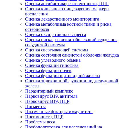
Оценка антибиотикорезистентности, ПЦР
Оценка кишечного пищеварения, маркеры
воспаления
Оценка лекарственного мониторинга
Оценка метаболизма костной ткани и риска
остеопороза
Оценка оксидативного стресса
Оценка риска развития заболеваний сердечно-
сосудистой системы
Оценка свертывающей системы
Оценка состояния слизистой оболочки желудка
Оценка углеводного обмена
Оценка функции гипофиза
Оценка функции почек
Оценка функции щитовидной железы
Оценка эндокринной функции поджелудочной
железы
Паразитарный комплекс
Парвовирус B19, антитела
Парвовирус В19, ПЦР
Пигменты
Плазменные факторы иммунитета
Пневмоциста, ПЦР
Проблемы веса
Пробоподготовка для исследований на