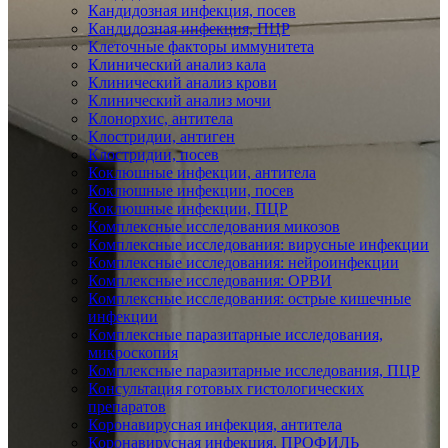
Кандидозная инфекция, посев
Кандидозная инфекция, ПЦР
Клеточные факторы иммунитета
Клинический анализ кала
Клинический анализ крови
Клинический анализ мочи
Клонорхис, антитела
Клостридии, антиген
Клостридии, посев
Коклюшные инфекции, антитела
Коклюшные инфекции, посев
Коклюшные инфекции, ПЦР
Комплексные исследования микозов
Комплексные исследования: вирусные инфекции
Комплексные исследования: нейроинфекции
Комплексные исследования: ОРВИ
Комплексные исследования: острые кишечные
инфекции
Комплексные паразитарные исследования,
микроскопия
Комплексные паразитарные исследования, ПЦР
Консультация готовых гистологических
препаратов
Коронавирусная инфекция, антитела
Коронавирусная инфекция, ПРОФИЛЬ