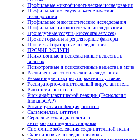
Профильные микробиологические исследования
Профильные молекулярно-генетические
исследования
Профильные онкогенетические исследования
Профильные цитологические исследования
Процедурные услуги (Procedural services)
Прочие гормоны и регуляторные факторы
Прочие лабораторные исследования
ПРОЧИЕ УСЛУГИ
Психотропные и психоактивные вещества в
волосах
Психотропные и психоактивные вещества в моче
Расширенные генетические исследования
Ревматоидный артрит, поражения суставов
Респираторно-синцитиальный вирус, антитела
Риккетсии, антитела
Риск анафилактической реакции (Технология
ImmunoCAP)
Ротавирусная инфекция, антиген
Сальмонеллы, антитела
Серологическая диагностика
антифосфолипидного синдрома
Системные заболевания соединительной ткани
Скрининговые исследования воды