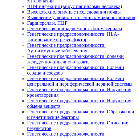
энтеропатии
ВПЧ-инфекция (вирус папилломы человека)
Высокотехнологичные исследования почвы
Выявление условно-патогенных микроорганизмов
Гарднереллы, ПЦР
Генетическая принадлежность биоматериала
Генетические предрасположенности: HLA-
типирование и резус-фактор
Генетические предрасположенности:
Аутоиммунные заболевания
Генетические предрасположенности: болезни
желудочно-кишечного тракта
Генетические предрасположенности: Болезни
сердца и сосудов
Генетические предрасположенности: Болезни
центральной и периферической нервной системы
Генетические предрасположенности: Нарушения
кроветворения
Генетические предрасположенности: Нарушения
обмена веществ
Генетические предрасположенности: Образ жизни
и генетические факторы
Генетические предрасположенности: Описание
результатов
Генетические предрасположенности: