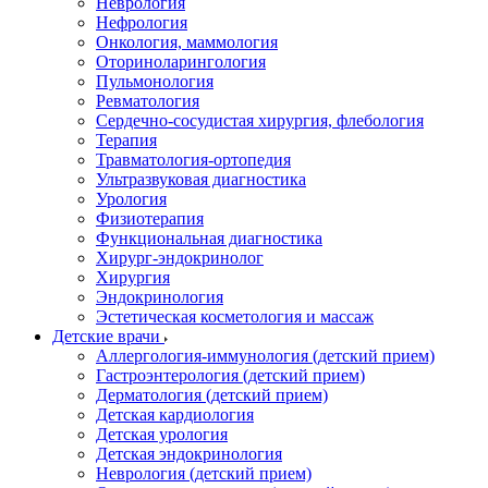
Неврология
Нефрология
Онкология, маммология
Оториноларингология
Пульмонология
Ревматология
Сердечно-сосудистая хирургия, флебология
Терапия
Травматология-ортопедия
Ультразвуковая диагностика
Урология
Физиотерапия
Функциональная диагностика
Хирург-эндокринолог
Хирургия
Эндокринология
Эстетическая косметология и массаж
Детские врачи
Аллергология-иммунология (детский прием)
Гастроэнтерология (детский прием)
Дерматология (детский прием)
Детская кардиология
Детская урология
Детская эндокринология
Неврология (детский прием)