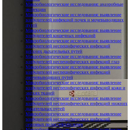
Микробиологические исследования: анаэробные
инфекции
Микробиологические исследования: выявление
возбудителей инфекций почек и мочевыводящих
путей
Микробиологические исследования: выявление
возбудителей кишечных инфекций
Микробиологические исследования: выявление
возбудителей неспецифических инфекций
верхних дыхательных путей
Микробиологические исследования: выявление
возбудителей неспецифических инфекций глаз
Микробиологические исследования: выявление
возбудителей неспецифических инфекций
желчевыводящих путей
Микробиологические исследования: выявление
возбудителей неспецифических инфекций кожи и
мягких тканей
Микробиологические исследования: выявление
возбудителей неспецифических инфекций нижних
дыхательных путей
Микробиологические исследования: выявление
возбудителей неспецифических инфекций
серозных полостей/оболочек
Микробиологические исследования: выявление