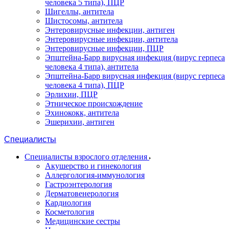
человека 5 типа), ПЦР
Шигеллы, антитела
Шистосомы, антитела
Энтеровирусные инфекции, антиген
Энтеровирусные инфекции, антитела
Энтеровирусные инфекции, ПЦР
Эпштейна-Барр вирусная инфекция (вирус герпеса
человека 4 типа), антитела
Эпштейна-Барр вирусная инфекция (вирус герпеса
человека 4 типа), ПЦР
Эрлихии, ПЦР
Этническое происхождение
Эхинококк, антитела
Эшерихии, антиген
Специалисты
Специалисты взрослого отделения
Акушерство и гинекология
Аллергология-иммунология
Гастроэнтерология
Дерматовенерология
Кардиология
Косметология
Медицинские сестры