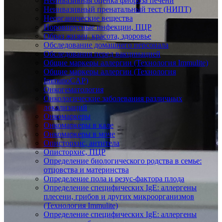
Неинвазивная оценка фиброза печени
Неинвазивный пренатальный тест (НИПТ)
Неорганические вещества
Норовирусные инфекции, ПЦР
Образ жизни, красота, здоровье
Обследование домашнего персонала
Обследования перед вакцинацией
Общие маркеры аллергии (Технология Immulite)
Общие маркеры аллергии (Технология
ImmunoCAP)
Онкогематология
Онкологические заболевания различных
локализаций
Онкомаркеры
Онкомаркеры в кале
Онкомаркеры в моче
Описторхис, антитела
Описторхис, ПЦР
Определение биологического родства в семье:
отцовства и материнства
Определение пола и резус-фактора плода
Определение специфических IgE: аллергены
плесени, грибов и других микроорганизмов
(Технология Immulite)
Определение специфических IgE: аллергены