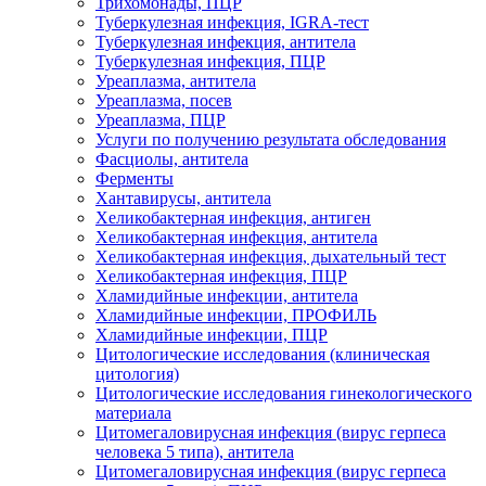
Трихомонады, ПЦР
Туберкулезная инфекция, IGRA-тест
Туберкулезная инфекция, антитела
Туберкулезная инфекция, ПЦР
Уреаплазма, антитела
Уреаплазма, посев
Уреаплазма, ПЦР
Услуги по получению результата обследования
Фасциолы, антитела
Ферменты
Хантавирусы, антитела
Хеликобактерная инфекция, антиген
Хеликобактерная инфекция, антитела
Хеликобактерная инфекция, дыхательный тест
Хеликобактерная инфекция, ПЦР
Хламидийные инфекции, антитела
Хламидийные инфекции, ПРОФИЛЬ
Хламидийные инфекции, ПЦР
Цитологические исследования (клиническая
цитология)
Цитологические исследования гинекологического
материала
Цитомегаловирусная инфекция (вирус герпеса
человека 5 типа), антитела
Цитомегаловирусная инфекция (вирус герпеса