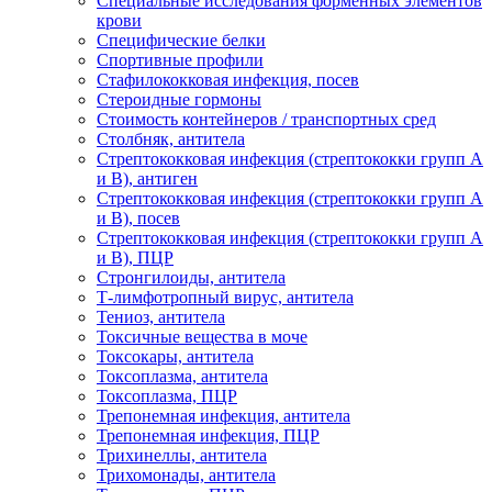
Специальные исследования форменных элементов
крови
Специфические белки
Спортивные профили
Стафилококковая инфекция, посев
Стероидные гормоны
Стоимость контейнеров / транспортных сред
Столбняк, антитела
Стрептококковая инфекция (стрептококки групп A
и B), антиген
Стрептококковая инфекция (стрептококки групп A
и B), посев
Стрептококковая инфекция (стрептококки групп A
и B), ПЦР
Стронгилоиды, антитела
Т-лимфотропный вирус, антитела
Тениоз, антитела
Токсичные вещества в моче
Токсокары, антитела
Токсоплазма, антитела
Токсоплазма, ПЦР
Трепонемная инфекция, антитела
Трепонемная инфекция, ПЦР
Трихинеллы, антитела
Трихомонады, антитела