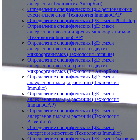
аллергены (Технология АлкорБио)
Определение специфических IgE: региональные
смеси аллергенов (Технология ImmunoCAP)
Определение специфических IgE: смеси Phadiatop
Определение специфических IgE: смеси
аллергенов плесени и других микроорганизмов
(Технология ImmunoCAP)
Определение специфических IgE: смеси
аллергенов плесени, грибов и других
микроорганизмов (Технология Immulite)
Определение специфических IgE: смеси
аллергенов плесени, грибов и других
микроорганизмов (Технология АлкорБио)
Определение специфических IgE: смеси
аллергенов пыльцы растений (Технология
Immulite)
Определение специфических IgE: смеси
аллергенов пыльцы растений (Технология
ImmunoCAP)
Определение специфических IgE: смеси
аллергенов пыльцы растений (Технология
АлкорБио)
Определение специфических IgE: смеси
аллергены животных (Технология Immulite)
Определение специфических IgE: смеси бытовых