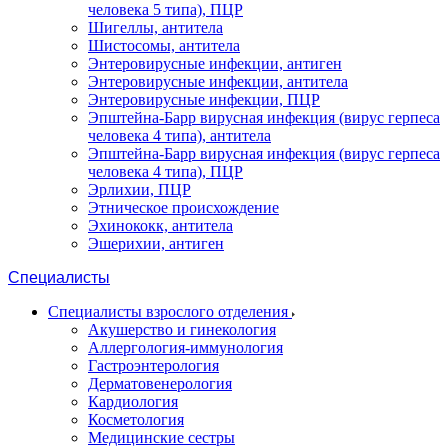
человека 5 типа), ПЦР
Шигеллы, антитела
Шистосомы, антитела
Энтеровирусные инфекции, антиген
Энтеровирусные инфекции, антитела
Энтеровирусные инфекции, ПЦР
Эпштейна-Барр вирусная инфекция (вирус герпеса
человека 4 типа), антитела
Эпштейна-Барр вирусная инфекция (вирус герпеса
человека 4 типа), ПЦР
Эрлихии, ПЦР
Этническое происхождение
Эхинококк, антитела
Эшерихии, антиген
Специалисты
Специалисты взрослого отделения
Акушерство и гинекология
Аллергология-иммунология
Гастроэнтерология
Дерматовенерология
Кардиология
Косметология
Медицинские сестры