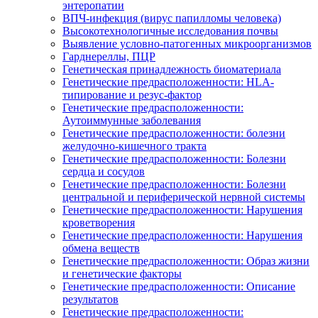
энтеропатии
ВПЧ-инфекция (вирус папилломы человека)
Высокотехнологичные исследования почвы
Выявление условно-патогенных микроорганизмов
Гарднереллы, ПЦР
Генетическая принадлежность биоматериала
Генетические предрасположенности: HLA-
типирование и резус-фактор
Генетические предрасположенности:
Аутоиммунные заболевания
Генетические предрасположенности: болезни
желудочно-кишечного тракта
Генетические предрасположенности: Болезни
сердца и сосудов
Генетические предрасположенности: Болезни
центральной и периферической нервной системы
Генетические предрасположенности: Нарушения
кроветворения
Генетические предрасположенности: Нарушения
обмена веществ
Генетические предрасположенности: Образ жизни
и генетические факторы
Генетические предрасположенности: Описание
результатов
Генетические предрасположенности: