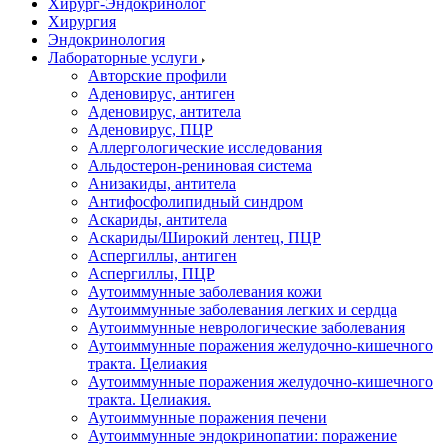
Хирург-Эндокринолог
Хирургия
Эндокринология
Лабораторные услуги
Авторские профили
Аденовирус, антиген
Аденовирус, антитела
Аденовирус, ПЦР
Аллергологические исследования
Альдостерон-рениновая система
Анизакиды, антитела
Антифосфолипидный синдром
Аскариды, антитела
Аскариды/Широкий лентец, ПЦР
Аспергиллы, антиген
Аспергиллы, ПЦР
Аутоиммунные заболевания кожи
Аутоиммунные заболевания легких и сердца
Аутоиммунные неврологические заболевания
Аутоиммунные поражения желудочно-кишечного
тракта. Целиакия
Аутоиммунные поражения желудочно-кишечного
тракта. Целиакия.
Аутоиммунные поражения печени
Аутоиммунные эндокринопатии: поражение