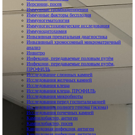
Иерсинии, посев
Иммунные тромбоцитопении
Иммунные факторы бесплодия
Иммуногематология
Иммуногистохимические исследования
Иммуноцитохимия
Инвазивная пренатальная диагностика
Инвазивный хромосомный микроматричный
анализ
Инвитро
Инфекции, передаваемые половым путём
Инфекции, передаваемые половым путём,
ПРОФИЛЬ
Исследование слюнных камней
Исследования желчных камней
Исследования клеща
Исследования клеща, ПРОФИЛЬ
Исследования микробиоты
Исследования перед госпитализацией
Исследования полного генома (экзома)
Исследования почечных камней
Кампилобактер, антиген
Кампилобактер, посев
Кандидозная инфекция, антиген
Кандидозная инфекция, антитела