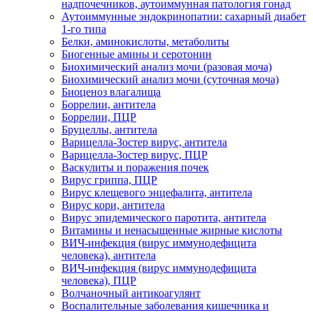
надпочечников, аутоиммунная патология гонад
Аутоиммунные эндокринопатии: сахарный диабет
1-го типа
Белки, аминокислоты, метаболиты
Биогенные амины и серотонин
Биохимический анализ мочи (разовая моча)
Биохимический анализ мочи (суточная моча)
Биоценоз влагалища
Боррелии, антитела
Боррелии, ПЦР
Бруцеллы, антитела
Варицелла-Зостер вирус, антитела
Варицелла-Зостер вирус, ПЦР
Васкулиты и поражения почек
Вирус гриппа, ПЦР
Вирус клещевого энцефалита, антитела
Вирус кори, антитела
Вирус эпидемического паротита, антитела
Витамины и ненасыщенные жирные кислоты
ВИЧ-инфекция (вирус иммунодефицита
человека), антитела
ВИЧ-инфекция (вирус иммунодефицита
человека), ПЦР
Волчаночный антикоагулянт
Воспалительные заболевания кишечника и