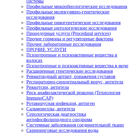
системы
Профильные микробиологические исследования
Профильные молекулярно-генетические
исследования
Профильные онкогенетические исследования
Профильные цитологические исследования
Процедурные услуги (Procedural services)
Прочие гормоны и регуляторные факторы
Прочие лабораторные исследования
ПРОЧИЕ УСЛУГИ
Психотропные и психоактивные вещества в
волосах
Психотропные и психоактивные вещества в моче
Расширенные генетические исследования
Ревматоидный артрит, поражения суставов
Респираторно-синцитиальный вирус, антитела
Риккетсии, антитела
Риск анафилактической реакции (Технология
ImmunoCAP)
Ротавирусная инфекция, антиген
Сальмонеллы, антитела
Серологическая диагностика
антифосфолипидного синдрома
Системные заболевания соединительной ткани
Скрининговые исследования воды