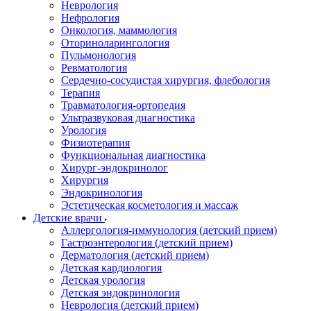
Неврология
Нефрология
Онкология, маммология
Оториноларингология
Пульмонология
Ревматология
Сердечно-сосудистая хирургия, флебология
Терапия
Травматология-ортопедия
Ультразвуковая диагностика
Урология
Физиотерапия
Функциональная диагностика
Хирург-эндокринолог
Хирургия
Эндокринология
Эстетическая косметология и массаж
Детские врачи
Аллергология-иммунология (детский прием)
Гастроэнтерология (детский прием)
Дерматология (детский прием)
Детская кардиология
Детская урология
Детская эндокринология
Неврология (детский прием)