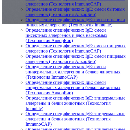
аллергенов (Технология ImmunoCAP)
Определение специфических IgE: смеси бытовых
аллергенов (Технология АлкорБио)
Определение специфических IgE: смеси и панели
пищевых аллергенов (Технология Immulite)
Определение специфических IgE: смеси
инсектных аллергенов и ядов насекомых
(Технология АлкорБио)
Определение специфических IgE: смеси пищевых
аллергенов (Технология ImmunoCAP)
Определение специфических IgE: смеси пищевых
аллергенов (Технология АлкорБио)
Определение специфических IgE: смеси
эпидермальных аллергенов и белков животных
(Технология ImmunoCAP)
Определение специфических IgE: смеси
эпидермальных аллергенов и белков животных
(Технология АлкорБио)
Определение специфических IgE: эпидермальные
аллергены и белки животных (Технология
Immulite)
Определение специфических IgE: эпидермальные
аллергены и белки животных (Технология
ImmunoCAP)
Определение специфических IgE: эпидермальные