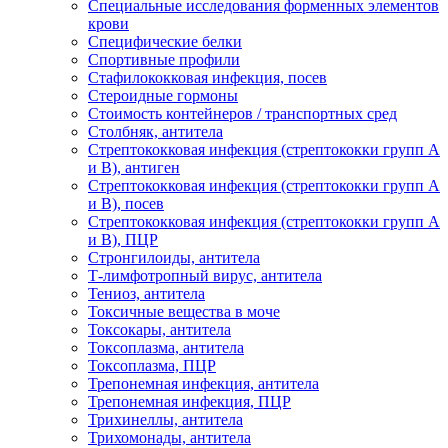
Специальные исследования форменных элементов
крови
Специфические белки
Спортивные профили
Стафилококковая инфекция, посев
Стероидные гормоны
Стоимость контейнеров / транспортных сред
Столбняк, антитела
Стрептококковая инфекция (стрептококки групп A
и B), антиген
Стрептококковая инфекция (стрептококки групп A
и B), посев
Стрептококковая инфекция (стрептококки групп A
и B), ПЦР
Стронгилоиды, антитела
Т-лимфотропный вирус, антитела
Тениоз, антитела
Токсичные вещества в моче
Токсокары, антитела
Токсоплазма, антитела
Токсоплазма, ПЦР
Трепонемная инфекция, антитела
Трепонемная инфекция, ПЦР
Трихинеллы, антитела
Трихомонады, антитела