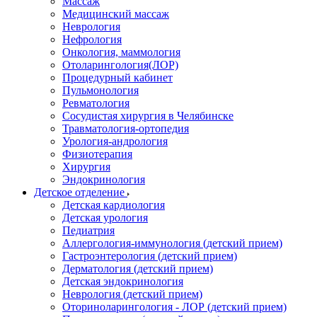
Массаж
Медицинский массаж
Неврология
Нефрология
Онкология, маммология
Отоларингология(ЛОР)
Процедурный кабинет
Пульмонология
Ревматология
Сосудистая хирургия в Челябинске
Травматология-ортопедия
Урология-андрология
Физиотерапия
Хирургия
Эндокринология
Детское отделение
Детская кардиология
Детская урология
Педиатрия
Аллергология-иммунология (детский прием)
Гастроэнтерология (детский прием)
Дерматология (детский прием)
Детская эндокринология
Неврология (детский прием)
Оториноларингология - ЛОР (детский прием)