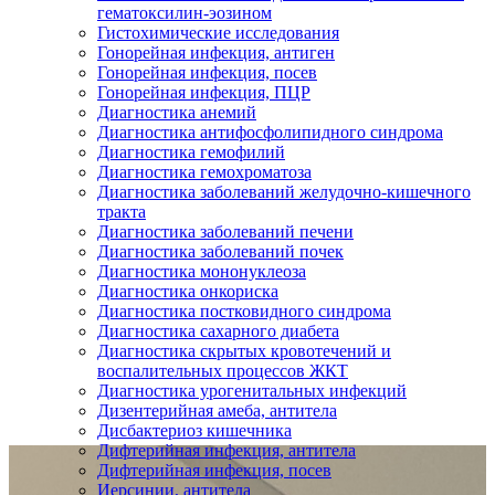
гематоксилин-эозином
Гистохимические исследования
Гонорейная инфекция, антиген
Гонорейная инфекция, посев
Гонорейная инфекция, ПЦР
Диагностика анемий
Диагностика антифосфолипидного синдрома
Диагностика гемофилий
Диагностика гемохроматоза
Диагностика заболеваний желудочно-кишечного
тракта
Диагностика заболеваний печени
Диагностика заболеваний почек
Диагностика мононуклеоза
Диагностика онкориска
Диагностика постковидного синдрома
Диагностика сахарного диабета
Диагностика скрытых кровотечений и
воспалительных процессов ЖКТ
Диагностика урогенитальных инфекций
Дизентерийная амеба, антитела
Дисбактериоз кишечника
Дифтерийная инфекция, антитела
Дифтерийная инфекция, посев
Иерсинии, антитела