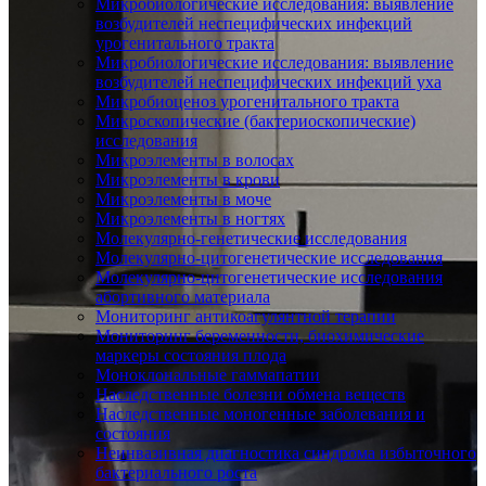
Микробиологические исследования: выявление
возбудителей неспецифических инфекций
урогенитального тракта
Микробиологические исследования: выявление
возбудителей неспецифических инфекций уха
Микробиоценоз урогенитального тракта
Микроскопические (бактериоскопические)
исследования
Микроэлементы в волосах
Микроэлементы в крови
Микроэлементы в моче
Микроэлементы в ногтях
Молекулярно-генетические исследования
Молекулярно-цитогенетические исследования
Молекулярно-цитогенетические исследования
абортивного материала
Мониторинг антикоагулянтной терапии
Мониторинг беременности, биохимические
маркеры состояния плода
Моноклональные гаммапатии
Наследственные болезни обмена веществ
Наследственные моногенные заболевания и
состояния
Неинвазивная диагностика синдрома избыточного
бактериального роста