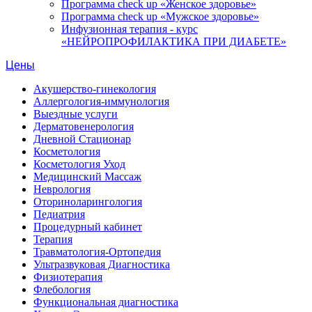
Программа check up «Женское здоровье»
Программа check up «Мужское здоровье»
Инфузионная терапия - курс
«НЕЙРОПРОФИЛАКТИКА ПРИ ДИАБЕТЕ»
Цены
Акушерство-гинекология
Аллергология-иммунология
Выездные услуги
Дерматовенерология
Дневной Стационар
Косметология
Косметология Уход
Медицинский Массаж
Неврология
Оториноларингология
Педиатрия
Процедурный кабинет
Терапия
Травматология-Ортопедия
Ультразвуковая Диагностика
Физиотерапия
Флебология
Функциональная диагностика