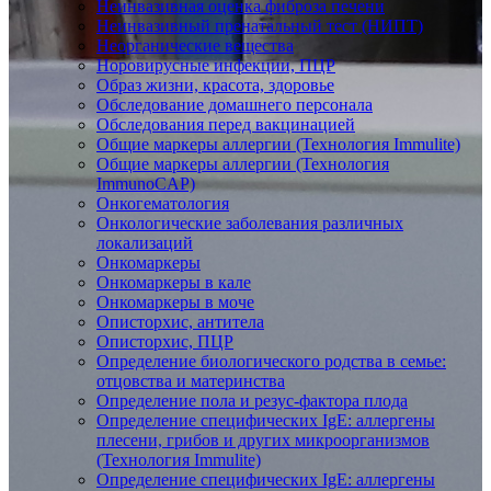
Неинвазивная оценка фиброза печени
Неинвазивный пренатальный тест (НИПТ)
Неорганические вещества
Норовирусные инфекции, ПЦР
Образ жизни, красота, здоровье
Обследование домашнего персонала
Обследования перед вакцинацией
Общие маркеры аллергии (Технология Immulite)
Общие маркеры аллергии (Технология
ImmunoCAP)
Онкогематология
Онкологические заболевания различных
локализаций
Онкомаркеры
Онкомаркеры в кале
Онкомаркеры в моче
Описторхис, антитела
Описторхис, ПЦР
Определение биологического родства в семье:
отцовства и материнства
Определение пола и резус-фактора плода
Определение специфических IgE: аллергены
плесени, грибов и других микроорганизмов
(Технология Immulite)
Определение специфических IgE: аллергены