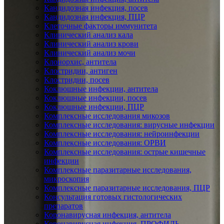
Кандидозная инфекция, посев
Кандидозная инфекция, ПЦР
Клеточные факторы иммунитета
Клинический анализ кала
Клинический анализ крови
Клинический анализ мочи
Клонорхис, антитела
Клостридии, антиген
Клостридии, посев
Коклюшные инфекции, антитела
Коклюшные инфекции, посев
Коклюшные инфекции, ПЦР
Комплексные исследования микозов
Комплексные исследования: вирусные инфекции
Комплексные исследования: нейроинфекции
Комплексные исследования: ОРВИ
Комплексные исследования: острые кишечные
инфекции
Комплексные паразитарные исследования,
микроскопия
Комплексные паразитарные исследования, ПЦР
Консультация готовых гистологических
препаратов
Коронавирусная инфекция, антитела
Коронавирусная инфекция, ПРОФИЛЬ