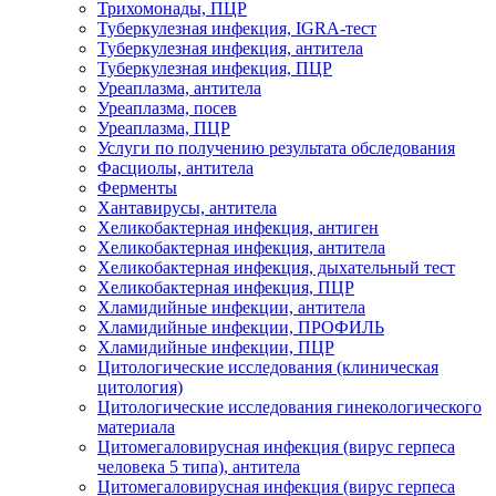
Трихомонады, ПЦР
Туберкулезная инфекция, IGRA-тест
Туберкулезная инфекция, антитела
Туберкулезная инфекция, ПЦР
Уреаплазма, антитела
Уреаплазма, посев
Уреаплазма, ПЦР
Услуги по получению результата обследования
Фасциолы, антитела
Ферменты
Хантавирусы, антитела
Хеликобактерная инфекция, антиген
Хеликобактерная инфекция, антитела
Хеликобактерная инфекция, дыхательный тест
Хеликобактерная инфекция, ПЦР
Хламидийные инфекции, антитела
Хламидийные инфекции, ПРОФИЛЬ
Хламидийные инфекции, ПЦР
Цитологические исследования (клиническая
цитология)
Цитологические исследования гинекологического
материала
Цитомегаловирусная инфекция (вирус герпеса
человека 5 типа), антитела
Цитомегаловирусная инфекция (вирус герпеса