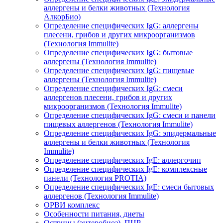
аллергены и белки животных (Технология
АлкорБио)
Определение специфических IgG: аллергены
плесени, грибов и других микроорганизмов
(Технология Immulite)
Определение специфических IgG: бытовые
аллергены (Технология Immulite)
Определение специфических IgG: пищевые
аллергены (Технология Immulite)
Определение специфических IgG: смеси
аллергенов плесени, грибов и других
микроорганизмов (Технология Immulite)
Определение специфических IgG: смеси и панели
пищевых аллергенов (Технология Immulite)
Определение специфических IgG: эпидермальные
аллергены и белки животных (Технология
Immulite)
Определение специфических IgЕ: аллергочип
Определение специфических IgЕ: комплексные
панели (Технология PROTIA)
Определение специфических IgЕ: смеси бытовых
аллергенов (Технология Immulite)
ОРВИ комплекс
Особенности питания, диеты
Острицы (энтеробиоз), ПЦР