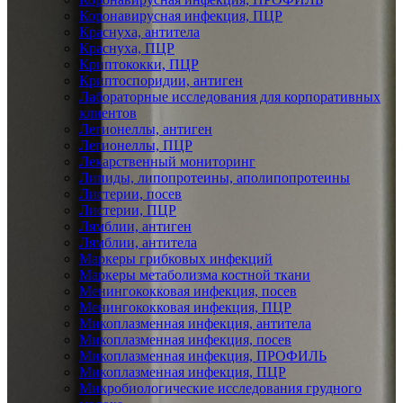
Коронавирусная инфекция, ПЦР
Краснуха, антитела
Краснуха, ПЦР
Криптококки, ПЦР
Криптоспоридии, антиген
Лабораторные исследования для корпоративных
клиентов
Легионеллы, антиген
Легионеллы, ПЦР
Лекарственный мониторинг
Липиды, липопротеины, аполипопротеины
Листерии, посев
Листерии, ПЦР
Лямблии, антиген
Лямблии, антитела
Маркеры грибковых инфекций
Маркеры метаболизма костной ткани
Менингококковая инфекция, посев
Менингококковая инфекция, ПЦР
Микоплазменная инфекция, антитела
Микоплазменная инфекция, посев
Микоплазменная инфекция, ПРОФИЛЬ
Микоплазменная инфекция, ПЦР
Микробиологические исследования грудного