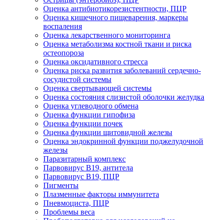
Оценка антибиотикорезистентности, ПЦР
Оценка кишечного пищеварения, маркеры
воспаления
Оценка лекарственного мониторинга
Оценка метаболизма костной ткани и риска
остеопороза
Оценка оксидативного стресса
Оценка риска развития заболеваний сердечно-
сосудистой системы
Оценка свертывающей системы
Оценка состояния слизистой оболочки желудка
Оценка углеводного обмена
Оценка функции гипофиза
Оценка функции почек
Оценка функции щитовидной железы
Оценка эндокринной функции поджелудочной
железы
Паразитарный комплекс
Парвовирус B19, антитела
Парвовирус В19, ПЦР
Пигменты
Плазменные факторы иммунитета
Пневмоциста, ПЦР
Проблемы веса