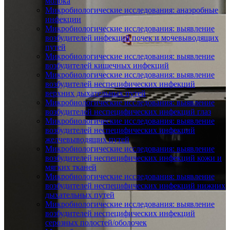
молока
Микробиологические исследования: анаэробные
инфекции
Микробиологические исследования: выявление
возбудителей инфекций почек и мочевыводящих
путей
Микробиологические исследования: выявление
возбудителей кишечных инфекций
Микробиологические исследования: выявление
возбудителей неспецифических инфекций
верхних дыхательных путей
Микробиологические исследования: выявление
возбудителей неспецифических инфекций глаз
Микробиологические исследования: выявление
возбудителей неспецифических инфекций
желчевыводящих путей
Микробиологические исследования: выявление
возбудителей неспецифических инфекций кожи и
мягких тканей
Микробиологические исследования: выявление
возбудителей неспецифических инфекций нижних
дыхательных путей
Микробиологические исследования: выявление
возбудителей неспецифических инфекций
серозных полостей/оболочек