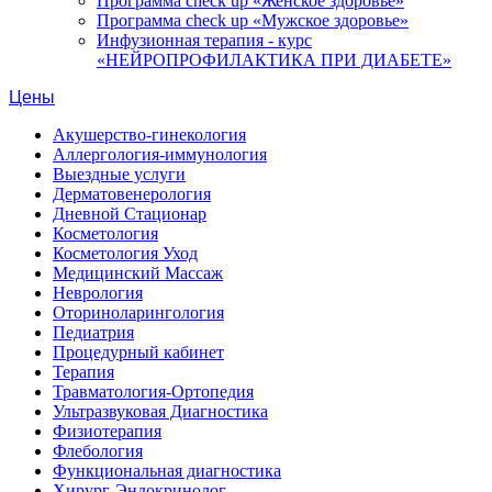
Программа check up «Женское здоровье»
Программа check up «Мужское здоровье»
Инфузионная терапия - курс
«НЕЙРОПРОФИЛАКТИКА ПРИ ДИАБЕТЕ»
Цены
Акушерство-гинекология
Аллергология-иммунология
Выездные услуги
Дерматовенерология
Дневной Стационар
Косметология
Косметология Уход
Медицинский Массаж
Неврология
Оториноларингология
Педиатрия
Процедурный кабинет
Терапия
Травматология-Ортопедия
Ультразвуковая Диагностика
Физиотерапия
Флебология
Функциональная диагностика
Хирург-Эндокринолог