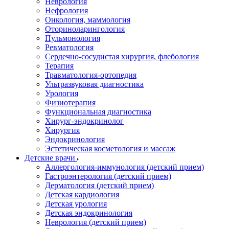
Неврология
Нефрология
Онкология, маммология
Оториноларингология
Пульмонология
Ревматология
Сердечно-сосудистая хирургия, флебология
Терапия
Травматология-ортопедия
Ультразвуковая диагностика
Урология
Физиотерапия
Функциональная диагностика
Хирург-эндокринолог
Хирургия
Эндокринология
Эстетическая косметология и массаж
Детские врачи
Аллергология-иммунология (детский прием)
Гастроэнтерология (детский прием)
Дерматология (детский прием)
Детская кардиология
Детская урология
Детская эндокринология
Неврология (детский прием)