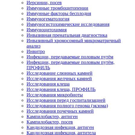
Иерсинии, посев
Иммунные тромбоцитопении
Иммунные факторы бесплодия
Иммуногематология
Иммуногистохимические исследования
Иммуноцитохимия
Инвазивная пренатальная диагностика
Инвазивный хромосомный микроматричный
анализ
Инвитро
Инфекции, передаваемые половым путём
Инфекции, передаваемые половым путём,
ПРОФИЛЬ
Исследование слюнных камней
Исследования желчных камней
Исследования клеща
Исследования клеща, ПРОФИЛЬ
Исследования микробиоты
Исследования перед госпитализацией
Исследования полного генома (экзома)
Исследования почечных камней
Кампилобактер, антиген
Кампилобактер, посев
Кандидозная инфекция, антиген
Кандидозная инфекция, антитела