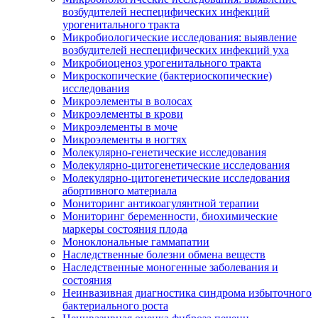
возбудителей неспецифических инфекций
урогенитального тракта
Микробиологические исследования: выявление
возбудителей неспецифических инфекций уха
Микробиоценоз урогенитального тракта
Микроскопические (бактериоскопические)
исследования
Микроэлементы в волосах
Микроэлементы в крови
Микроэлементы в моче
Микроэлементы в ногтях
Молекулярно-генетические исследования
Молекулярно-цитогенетические исследования
Молекулярно-цитогенетические исследования
абортивного материала
Мониторинг антикоагулянтной терапии
Мониторинг беременности, биохимические
маркеры состояния плода
Моноклональные гаммапатии
Наследственные болезни обмена веществ
Наследственные моногенные заболевания и
состояния
Неинвазивная диагностика синдрома избыточного
бактериального роста