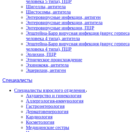
человека 5 типа), ПЦР
Шигеллы, антитела
Шистосомы, антитела
Энтеровирусные инфекции, антиген
Энтеровирусные инфекции, антитела
Энтеровирусные инфекции, ПЦР
Эпштейна-Барр вирусная инфекция (вирус герпеса
человека 4 типа), антитела
Эпштейна-Барр вирусная инфекция (вирус герпеса
человека 4 типа), ПЦР
Эрлихии, ПЦР
Этническое происхождение
Эхинококк, антитела
Эшерихии, антиген
Специалисты
Специалисты взрослого отделения
Акушерство и гинекология
Аллергология-иммунология
Гастроэнтерология
Дерматовенерология
Кардиология
Косметология
Медицинские сестры