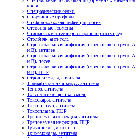
Специальные исследования форменных элементов
крови
Специфические белки
Спортивные профили
Стафилококковая инфекция, посев
Стероидные гормоны
Стоимость контейнеров / транспортных сред
Столбняк, антитела
Стрептококковая инфекция (стрептококки групп A
и B), антиген
Стрептококковая инфекция (стрептококки групп A
и B), посев
Стрептококковая инфекция (стрептококки групп A
и B), ПЦР
Стронгилоиды, антитела
Т-лимфотропный вирус, антитела
Тениоз, антитела
Токсичные вещества в моче
Токсокары, антитела
Токсоплазма, антитела
Токсоплазма, ПЦР
Трепонемная инфекция, антитела
Трепонемная инфекция, ПЦР
Трихинеллы, антитела
Трихомонады, антитела