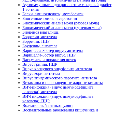
надпочечников, аутоиммунная патология гонад
Аутоиммунные эндокринопатии: сахарный диабет
1-го типа
Белки, аминокислоты, метаболиты
Биогенные амины и серотонин
Биохимический анализ мочи (разовая моча)
Биохимический анализ мочи (суточная моча)
Биоценоз влагалища
Боррелии, антитела
Боррелии, ПЦР
Бруцеллы, антитела
Варицелла-Зостер вирус, антитела
Варицелла-Зостер вирус, ПЦР
Васкулиты и поражения почек
Вирус гриппа, ПЦР
Вирус клещевого энцефалита, антитела
Вирус кори, антитела
Вирус эпидемического паротита, антитела
Витамины и ненасыщенные жирные кислоты
ВИЧ-инфекция (вирус иммунодефицита
человека), антитела
ВИЧ-инфекция (вирус иммунодефицита
человека), ПЦР
Волчаночный антикоагулянт
Воспалительные заболевания кишечника и