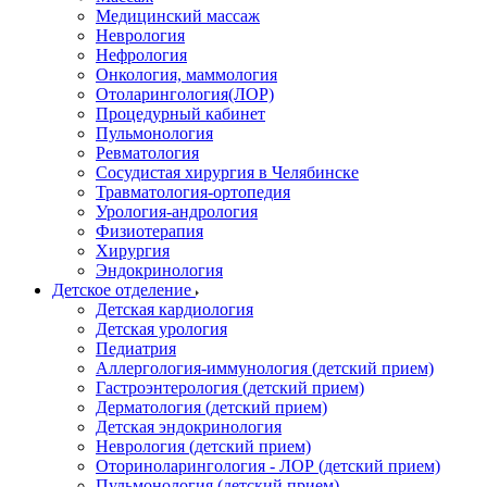
Медицинский массаж
Неврология
Нефрология
Онкология, маммология
Отоларингология(ЛОР)
Процедурный кабинет
Пульмонология
Ревматология
Сосудистая хирургия в Челябинске
Травматология-ортопедия
Урология-андрология
Физиотерапия
Хирургия
Эндокринология
Детское отделение
Детская кардиология
Детская урология
Педиатрия
Аллергология-иммунология (детский прием)
Гастроэнтерология (детский прием)
Дерматология (детский прием)
Детская эндокринология
Неврология (детский прием)
Оториноларингология - ЛОР (детский прием)
Пульмонология (детский прием)