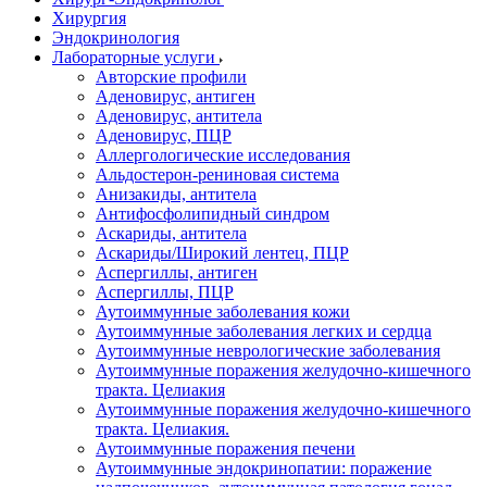
Хирургия
Эндокринология
Лабораторные услуги
Авторские профили
Аденовирус, антиген
Аденовирус, антитела
Аденовирус, ПЦР
Аллергологические исследования
Альдостерон-рениновая система
Анизакиды, антитела
Антифосфолипидный синдром
Аскариды, антитела
Аскариды/Широкий лентец, ПЦР
Аспергиллы, антиген
Аспергиллы, ПЦР
Аутоиммунные заболевания кожи
Аутоиммунные заболевания легких и сердца
Аутоиммунные неврологические заболевания
Аутоиммунные поражения желудочно-кишечного
тракта. Целиакия
Аутоиммунные поражения желудочно-кишечного
тракта. Целиакия.
Аутоиммунные поражения печени
Аутоиммунные эндокринопатии: поражение