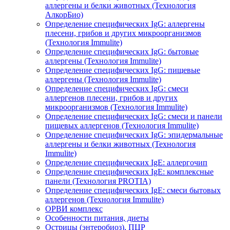
аллергены и белки животных (Технология
АлкорБио)
Определение специфических IgG: аллергены
плесени, грибов и других микроорганизмов
(Технология Immulite)
Определение специфических IgG: бытовые
аллергены (Технология Immulite)
Определение специфических IgG: пищевые
аллергены (Технология Immulite)
Определение специфических IgG: смеси
аллергенов плесени, грибов и других
микроорганизмов (Технология Immulite)
Определение специфических IgG: смеси и панели
пищевых аллергенов (Технология Immulite)
Определение специфических IgG: эпидермальные
аллергены и белки животных (Технология
Immulite)
Определение специфических IgЕ: аллергочип
Определение специфических IgЕ: комплексные
панели (Технология PROTIA)
Определение специфических IgЕ: смеси бытовых
аллергенов (Технология Immulite)
ОРВИ комплекс
Особенности питания, диеты
Острицы (энтеробиоз), ПЦР