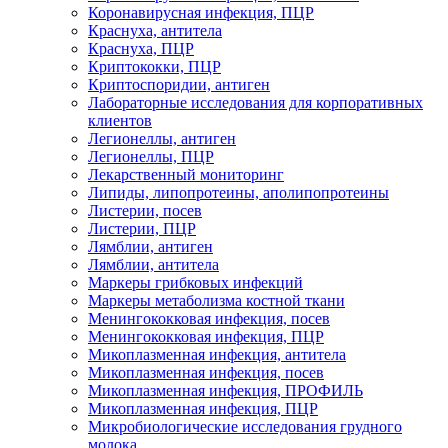
Коронавирусная инфекция, ПЦР
Краснуха, антитела
Краснуха, ПЦР
Криптококки, ПЦР
Криптоспоридии, антиген
Лабораторные исследования для корпоративных
клиентов
Легионеллы, антиген
Легионеллы, ПЦР
Лекарственный мониторинг
Липиды, липопротеины, аполипопротеины
Листерии, посев
Листерии, ПЦР
Лямблии, антиген
Лямблии, антитела
Маркеры грибковых инфекций
Маркеры метаболизма костной ткани
Менингококковая инфекция, посев
Менингококковая инфекция, ПЦР
Микоплазменная инфекция, антитела
Микоплазменная инфекция, посев
Микоплазменная инфекция, ПРОФИЛЬ
Микоплазменная инфекция, ПЦР
Микробиологические исследования грудного
молока