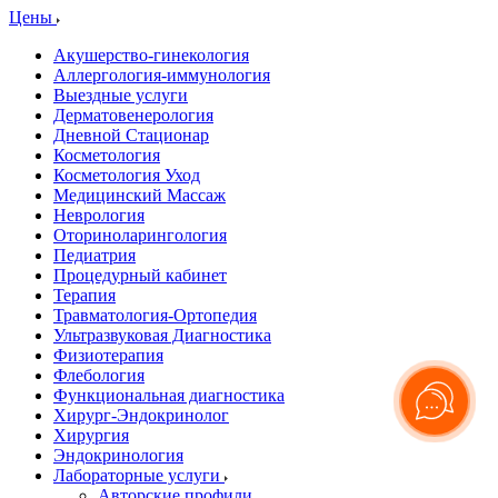
Цены
Акушерство-гинекология
Аллергология-иммунология
Выездные услуги
Дерматовенерология
Дневной Стационар
Косметология
Косметология Уход
Медицинский Массаж
Неврология
Оториноларингология
Педиатрия
Процедурный кабинет
Терапия
Травматология-Ортопедия
Ультразвуковая Диагностика
Физиотерапия
Флебология
Функциональная диагностика
Хирург-Эндокринолог
Хирургия
Эндокринология
Лабораторные услуги
Авторские профили