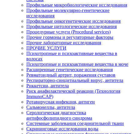
Профильные микробиологические исследования
Профильные молекулярно-генетические
исследования
Профильные онкогенетические исследования
Профильные цитологические исследования
Процедурные услуги (Procedural services)
Прочие гормоны и регуляторные факторы
Прочие лабораторные исследования
ПРОЧИЕ УСЛУГИ
Психотропные и психоактивные вещества в
волосах
Психотропные и психоактивные вещества в моче
Расширенные генетические исследования
Ревматоидный артрит, поражения суставов
Респираторно-синцитиальный вирус, антитела
Риккетсии, антитела
Риск анафилактической реакции (Технология
ImmunoCAP)
Ротавирусная инфекция, антиген
Сальмонеллы, антитела
Серологическая диагностика
антифосфолипидного синдрома
Системные заболевания соединительной ткани
Скрининговые исследования воды