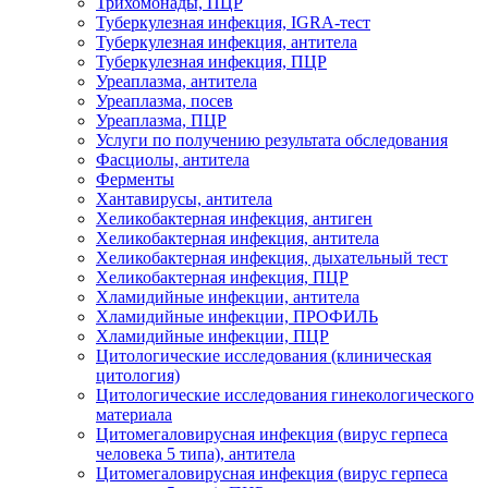
Трихомонады, ПЦР
Туберкулезная инфекция, IGRA-тест
Туберкулезная инфекция, антитела
Туберкулезная инфекция, ПЦР
Уреаплазма, антитела
Уреаплазма, посев
Уреаплазма, ПЦР
Услуги по получению результата обследования
Фасциолы, антитела
Ферменты
Хантавирусы, антитела
Хеликобактерная инфекция, антиген
Хеликобактерная инфекция, антитела
Хеликобактерная инфекция, дыхательный тест
Хеликобактерная инфекция, ПЦР
Хламидийные инфекции, антитела
Хламидийные инфекции, ПРОФИЛЬ
Хламидийные инфекции, ПЦР
Цитологические исследования (клиническая
цитология)
Цитологические исследования гинекологического
материала
Цитомегаловирусная инфекция (вирус герпеса
человека 5 типа), антитела
Цитомегаловирусная инфекция (вирус герпеса