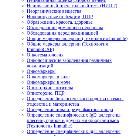
Неинвазивная оценка фиброза печени
Неинвазивный пренатальный тест (НИПТ)
Неорганические вещества
Норовирусные инфекции, ПЦР
Образ жизни, красота, здоровье
Обследование домашнего персонала
Обследования перед вакцинацией
Общие маркеры аллергии (Технология Immulite)
Общие маркеры аллергии (Технология
ImmunoCAP)
Онкогематология
Онкологические заболевания различных
локализаций
Онкомаркеры
Онкомаркеры в кале
Онкомаркеры в моче
Описторхис, антитела
Описторхис, ПЦР
Определение биологического родства в семье:
отцовства и материнства
Определение пола и резус-фактора плода
Определение специфических IgE: аллергены
плесени, грибов и других микроорганизмов
(Технология Immulite)
Определение специфических IgE: аллергены