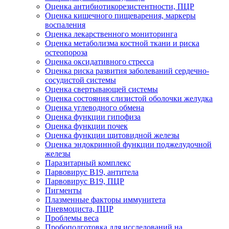
Оценка антибиотикорезистентности, ПЦР
Оценка кишечного пищеварения, маркеры
воспаления
Оценка лекарственного мониторинга
Оценка метаболизма костной ткани и риска
остеопороза
Оценка оксидативного стресса
Оценка риска развития заболеваний сердечно-
сосудистой системы
Оценка свертывающей системы
Оценка состояния слизистой оболочки желудка
Оценка углеводного обмена
Оценка функции гипофиза
Оценка функции почек
Оценка функции щитовидной железы
Оценка эндокринной функции поджелудочной
железы
Паразитарный комплекс
Парвовирус B19, антитела
Парвовирус В19, ПЦР
Пигменты
Плазменные факторы иммунитета
Пневмоциста, ПЦР
Проблемы веса
Пробоподготовка для исследований на