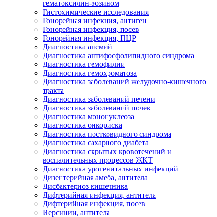
гематоксилин-эозином
Гистохимические исследования
Гонорейная инфекция, антиген
Гонорейная инфекция, посев
Гонорейная инфекция, ПЦР
Диагностика анемий
Диагностика антифосфолипидного синдрома
Диагностика гемофилий
Диагностика гемохроматоза
Диагностика заболеваний желудочно-кишечного
тракта
Диагностика заболеваний печени
Диагностика заболеваний почек
Диагностика мононуклеоза
Диагностика онкориска
Диагностика постковидного синдрома
Диагностика сахарного диабета
Диагностика скрытых кровотечений и
воспалительных процессов ЖКТ
Диагностика урогенитальных инфекций
Дизентерийная амеба, антитела
Дисбактериоз кишечника
Дифтерийная инфекция, антитела
Дифтерийная инфекция, посев
Иерсинии, антитела