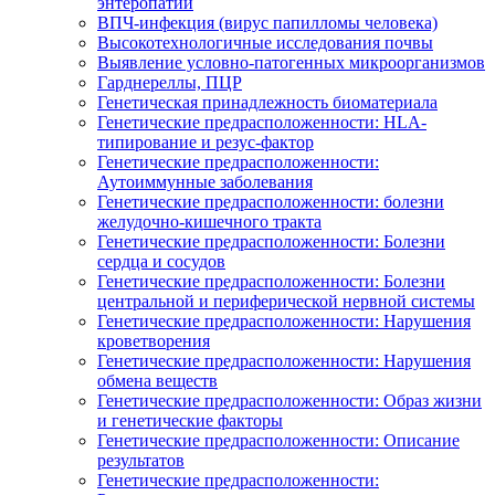
энтеропатии
ВПЧ-инфекция (вирус папилломы человека)
Высокотехнологичные исследования почвы
Выявление условно-патогенных микроорганизмов
Гарднереллы, ПЦР
Генетическая принадлежность биоматериала
Генетические предрасположенности: HLA-
типирование и резус-фактор
Генетические предрасположенности:
Аутоиммунные заболевания
Генетические предрасположенности: болезни
желудочно-кишечного тракта
Генетические предрасположенности: Болезни
сердца и сосудов
Генетические предрасположенности: Болезни
центральной и периферической нервной системы
Генетические предрасположенности: Нарушения
кроветворения
Генетические предрасположенности: Нарушения
обмена веществ
Генетические предрасположенности: Образ жизни
и генетические факторы
Генетические предрасположенности: Описание
результатов
Генетические предрасположенности: