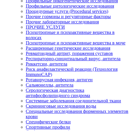
Профильные онкогенетические исследования
Профильные цитологические исследования
Процедурные услуги (Procedural services)
Прочие гормоны и регуляторные факторы
Прочие лабораторные исследования
ПРОЧИЕ УСЛУГИ
Психотропные и психоактивные вещества в
волосах
Психотропные и психоактивные вещества в моче
Расширенные генетические исследования
Ревматоидный артрит, поражения суставов
Респираторно-синцитиальный вирус, антитела
Риккетсии, антитела
Риск анафилактической реакции (Технология
ImmunoCAP)
Ротавирусная инфекция, антиген
Сальмонеллы, антитела
Серологическая диагностика
антифосфолипидного синдрома
Системные заболевания соединительной ткани
Скрининговые исследования воды
Специальные исследования форменных элементов
крови
Специфические белки
Спортивные профили