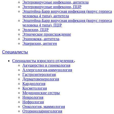
Энтеровирусные инфекции, антитела
Энтеровирусные инфекции, ПЦР
Эпштейна-Барр вирусная инфекция (вирус герпеса
человека 4 типа), антитела
Эпштейна-Барр вирусная инфекция (вирус герпеса
человека 4 типа), ПЦР
Эрлихии, ПЦР
Этническое происхождение
Эхинококк, антитела
Эшерихии, антиген
Специалисты
Специалисты взрослого отделения
Акушерство и гинекология
Аллергология-иммунология
Гастроэнтерология
Дерматовенерология
Кардиология
Косметология
Медицинские сестры
Неврология
Нефрология
Онкология, маммология
Оториноларингология