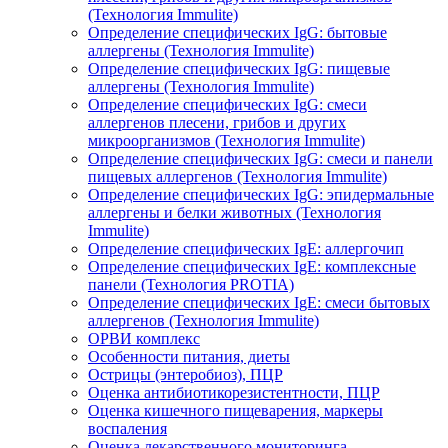
(Технология Immulite)
Определение специфических IgG: бытовые
аллергены (Технология Immulite)
Определение специфических IgG: пищевые
аллергены (Технология Immulite)
Определение специфических IgG: смеси
аллергенов плесени, грибов и других
микроорганизмов (Технология Immulite)
Определение специфических IgG: смеси и панели
пищевых аллергенов (Технология Immulite)
Определение специфических IgG: эпидермальные
аллергены и белки животных (Технология
Immulite)
Определение специфических IgЕ: аллергочип
Определение специфических IgЕ: комплексные
панели (Технология PROTIA)
Определение специфических IgЕ: смеси бытовых
аллергенов (Технология Immulite)
ОРВИ комплекс
Особенности питания, диеты
Острицы (энтеробиоз), ПЦР
Оценка антибиотикорезистентности, ПЦР
Оценка кишечного пищеварения, маркеры
воспаления
Оценка лекарственного мониторинга