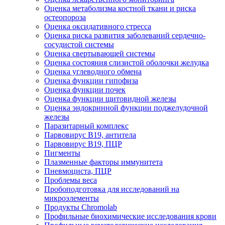
Оценка метаболизма костной ткани и риска
остеопороза
Оценка оксидативного стресса
Оценка риска развития заболеваний сердечно-
сосудистой системы
Оценка свертывающей системы
Оценка состояния слизистой оболочки желудка
Оценка углеводного обмена
Оценка функции гипофиза
Оценка функции почек
Оценка функции щитовидной железы
Оценка эндокринной функции поджелудочной
железы
Паразитарный комплекс
Парвовирус B19, антитела
Парвовирус В19, ПЦР
Пигменты
Плазменные факторы иммунитета
Пневмоциста, ПЦР
Проблемы веса
Пробоподготовка для исследований на
микроэлементы
Продукты Chromolab
Профильные биохимические исследования крови