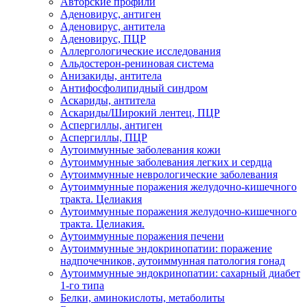
Авторские профили
Аденовирус, антиген
Аденовирус, антитела
Аденовирус, ПЦР
Аллергологические исследования
Альдостерон-рениновая система
Анизакиды, антитела
Антифосфолипидный синдром
Аскариды, антитела
Аскариды/Широкий лентец, ПЦР
Аспергиллы, антиген
Аспергиллы, ПЦР
Аутоиммунные заболевания кожи
Аутоиммунные заболевания легких и сердца
Аутоиммунные неврологические заболевания
Аутоиммунные поражения желудочно-кишечного
тракта. Целиакия
Аутоиммунные поражения желудочно-кишечного
тракта. Целиакия.
Аутоиммунные поражения печени
Аутоиммунные эндокринопатии: поражение
надпочечников, аутоиммунная патология гонад
Аутоиммунные эндокринопатии: сахарный диабет
1-го типа
Белки, аминокислоты, метаболиты