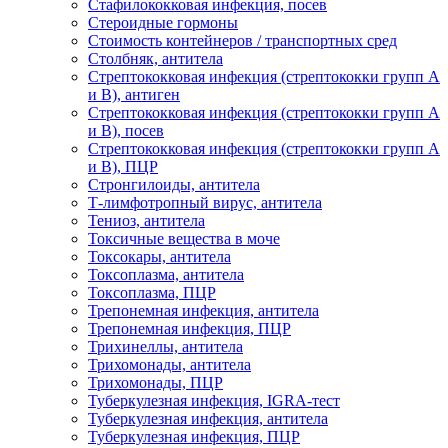
Стафилококковая инфекция, посев
Стероидные гормоны
Стоимость контейнеров / транспортных сред
Столбняк, антитела
Стрептококковая инфекция (стрептококки групп A
и B), антиген
Стрептококковая инфекция (стрептококки групп A
и B), посев
Стрептококковая инфекция (стрептококки групп A
и B), ПЦР
Стронгилоиды, антитела
Т-лимфотропный вирус, антитела
Тениоз, антитела
Токсичные вещества в моче
Токсокары, антитела
Токсоплазма, антитела
Токсоплазма, ПЦР
Трепонемная инфекция, антитела
Трепонемная инфекция, ПЦР
Трихинеллы, антитела
Трихомонады, антитела
Трихомонады, ПЦР
Туберкулезная инфекция, IGRA-тест
Туберкулезная инфекция, антитела
Туберкулезная инфекция, ПЦР