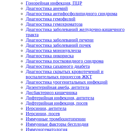
Гонорейная инфекция, ПЦР
Диагностика анемий
Диагностика антифосфолипидного синдрома
Диагностика гемофилий
Диагностика гемохроматоза
Диагностика заболеваний желудочно-кишечного
тракта
Диагностика заболеваний печени
Диагностика заболеваний почек
Диагностика мононуклеоза
Диагностика онкориска
Диагностика постковидного синдрома
Диагностика сахарного диабета
Диагностика скрытых кровотечений и
воспалительных процессов ЖКТ
Диагностика урогенитальных инфекций
Дизентерийная амеба, антитела
Дисбактериоз кишечника
Дифтерийная инфекция, антитела
Дифтерийная инфекция, посев
Иерсинии, антитела
Иерсинии, посев
Иммунные тромбоцитопении
Иммунные факторы бесплодия
Иммуногематология