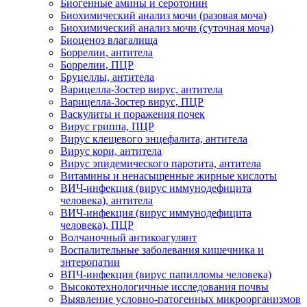
Биогенные амины и серотонин
Биохимический анализ мочи (разовая моча)
Биохимический анализ мочи (суточная моча)
Биоценоз влагалища
Боррелии, антитела
Боррелии, ПЦР
Бруцеллы, антитела
Варицелла-Зостер вирус, антитела
Варицелла-Зостер вирус, ПЦР
Васкулиты и поражения почек
Вирус гриппа, ПЦР
Вирус клещевого энцефалита, антитела
Вирус кори, антитела
Вирус эпидемического паротита, антитела
Витамины и ненасыщенные жирные кислоты
ВИЧ-инфекция (вирус иммунодефицита
человека), антитела
ВИЧ-инфекция (вирус иммунодефицита
человека), ПЦР
Волчаночный антикоагулянт
Воспалительные заболевания кишечника и
энтеропатии
ВПЧ-инфекция (вирус папилломы человека)
Высокотехнологичные исследования почвы
Выявление условно-патогенных микроорганизмов