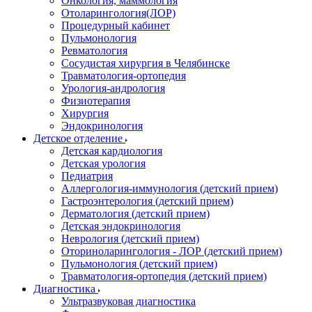
Онкология, маммология
Отоларингология(ЛОР)
Процедурный кабинет
Пульмонология
Ревматология
Сосудистая хирургия в Челябинске
Травматология-ортопедия
Урология-андрология
Физиотерапия
Хирургия
Эндокринология
Детское отделение
Детская кардиология
Детская урология
Педиатрия
Аллергология-иммунология (детский прием)
Гастроэнтерология (детский прием)
Дерматология (детский прием)
Детская эндокринология
Неврология (детский прием)
Оториноларингология - ЛОР (детский прием)
Пульмонология (детский прием)
Травматология-ортопедия (детский прием)
Диагностика
Ультразвуковая диагностика