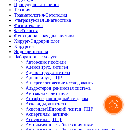
Процедурный кабинет
Терапия
Травматология-Ортопедия
Ультразвуковая Диагностика
Физиотерапия
Флебология
Функциональная диагностика
Хирург-Эндокринолог
Хирургия
Эндокринология
Лабораторные услуги
Авторские профили
Аденовирус, антиген
Аденовирус, антитела
Аденовирус, ПЦР
Аллергологические исследования
Альдостерон-рениновая система
Анизакиды, антитела
Антифосфолипидный синдром
Аскариды, антитела
Аскариды/Широкий лентец, ПЦР
Аспергиллы, антиген
Аспергиллы, ПЦР
Аутоиммунные заболевания кожи
Аутоиммунные заболевания легких и сердца