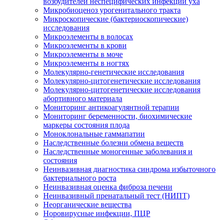
возбудителей неспецифических инфекций уха
Микробиоценоз урогенитального тракта
Микроскопические (бактериоскопические)
исследования
Микроэлементы в волосах
Микроэлементы в крови
Микроэлементы в моче
Микроэлементы в ногтях
Молекулярно-генетические исследования
Молекулярно-цитогенетические исследования
Молекулярно-цитогенетические исследования
абортивного материала
Мониторинг антикоагулянтной терапии
Мониторинг беременности, биохимические
маркеры состояния плода
Моноклональные гаммапатии
Наследственные болезни обмена веществ
Наследственные моногенные заболевания и
состояния
Неинвазивная диагностика синдрома избыточного
бактериального роста
Неинвазивная оценка фиброза печени
Неинвазивный пренатальный тест (НИПТ)
Неорганические вещества
Норовирусные инфекции, ПЦР