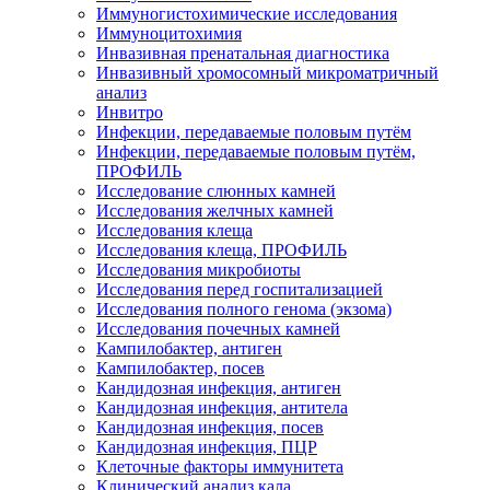
Иммуногистохимические исследования
Иммуноцитохимия
Инвазивная пренатальная диагностика
Инвазивный хромосомный микроматричный
анализ
Инвитро
Инфекции, передаваемые половым путём
Инфекции, передаваемые половым путём,
ПРОФИЛЬ
Исследование слюнных камней
Исследования желчных камней
Исследования клеща
Исследования клеща, ПРОФИЛЬ
Исследования микробиоты
Исследования перед госпитализацией
Исследования полного генома (экзома)
Исследования почечных камней
Кампилобактер, антиген
Кампилобактер, посев
Кандидозная инфекция, антиген
Кандидозная инфекция, антитела
Кандидозная инфекция, посев
Кандидозная инфекция, ПЦР
Клеточные факторы иммунитета
Клинический анализ кала