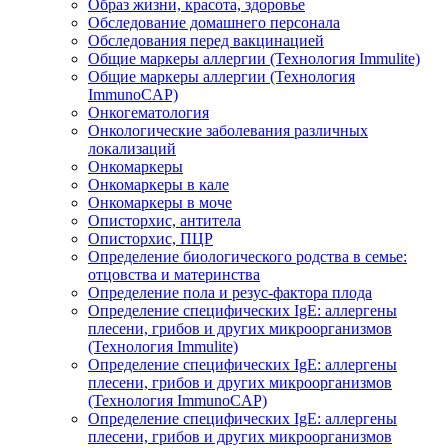
Образ жизни, красота, здоровье
Обследование домашнего персонала
Обследования перед вакцинацией
Общие маркеры аллергии (Технология Immulite)
Общие маркеры аллергии (Технология
ImmunoCAP)
Онкогематология
Онкологические заболевания различных
локализаций
Онкомаркеры
Онкомаркеры в кале
Онкомаркеры в моче
Описторхис, антитела
Описторхис, ПЦР
Определение биологического родства в семье:
отцовства и материнства
Определение пола и резус-фактора плода
Определение специфических IgE: аллергены
плесени, грибов и других микроорганизмов
(Технология Immulite)
Определение специфических IgE: аллергены
плесени, грибов и других микроорганизмов
(Технология ImmunoCAP)
Определение специфических IgE: аллергены
плесени, грибов и других микроорганизмов