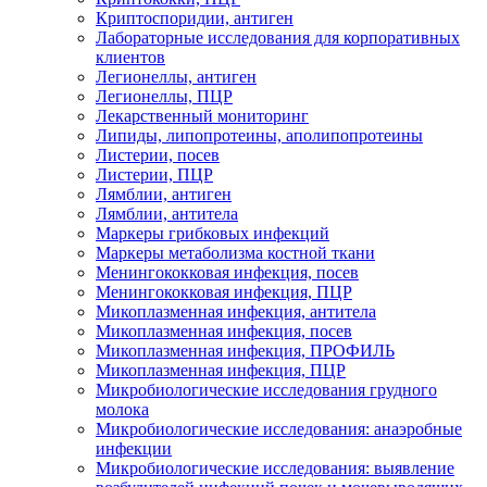
Криптоспоридии, антиген
Лабораторные исследования для корпоративных
клиентов
Легионеллы, антиген
Легионеллы, ПЦР
Лекарственный мониторинг
Липиды, липопротеины, аполипопротеины
Листерии, посев
Листерии, ПЦР
Лямблии, антиген
Лямблии, антитела
Маркеры грибковых инфекций
Маркеры метаболизма костной ткани
Менингококковая инфекция, посев
Менингококковая инфекция, ПЦР
Микоплазменная инфекция, антитела
Микоплазменная инфекция, посев
Микоплазменная инфекция, ПРОФИЛЬ
Микоплазменная инфекция, ПЦР
Микробиологические исследования грудного
молока
Микробиологические исследования: анаэробные
инфекции
Микробиологические исследования: выявление