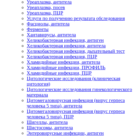
Уреаплазма, антитела
Уреаплазма, посев
Уреаплазма, ПЦР
Услуги по получению результата обследования
Фасциолы, антитела
Ферменты
Хантавирусы, антитела
Хеликобактерная инфекция, антиген
Хеликобактерная инфекция, антитела
Хеликобактерная инфекция, дыхательный тест
Хеликобактерная инфекция, ПЦР
Хламидийные инфекции, антитела
Хламидийные инфекции, ПРОФИЛЬ
Хламидийные инфекции, ПЦР
Цитологические исследования (клиническая
цитология)
Цитологические исследования гинекологического
материала
Цитомегаловирусная инфекция (вирус герпеса
человека 5 типа), антитела
Цитомегаловирусная инфекция (вирус герпеса
человека 5 типа), ПЦР
Шигеллы, антитела
Шистосомы, антитела
Энтеровирусные инфекции, антиген